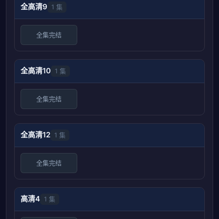
全高清9
1 集
全集完结
全高清10
1 集
全集完结
全高清12
1 集
全集完结
高清4
1 集