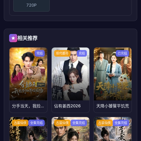
720P
相关推荐
完结
现代都市
完结
已完结
分手当天，我捡到仙界垃圾场
佔有姜西2026
天降小饕餮平饥荒
古装仙侠
全集完结
古装仙侠
全集完结
古装仙侠
全集完结