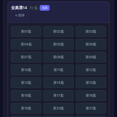
全高清14
79 集
当前
倒序
第01集
第02集
第03集
第04集
第05集
第06集
第07集
第08集
第09集
第10集
第11集
第12集
第13集
第14集
第15集
第16集
第17集
第18集
第19集
第20集
第21集