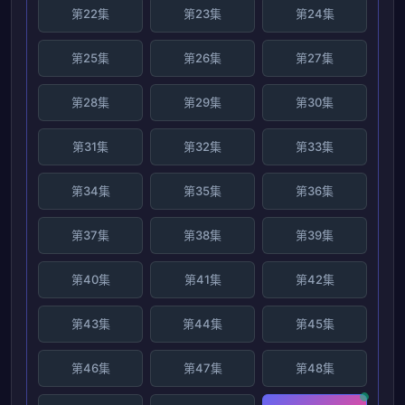
第22集
第23集
第24集
第25集
第26集
第27集
第28集
第29集
第30集
第31集
第32集
第33集
第34集
第35集
第36集
第37集
第38集
第39集
第40集
第41集
第42集
第43集
第44集
第45集
第46集
第47集
第48集