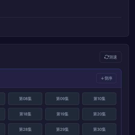
测速
倒序
第08集
第09集
第10集
第18集
第19集
第20集
第28集
第29集
第30集