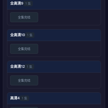
全高清9
1 集
全集完结
全高清10
1 集
全集完结
全高清12
1 集
全集完结
高清4
1 集