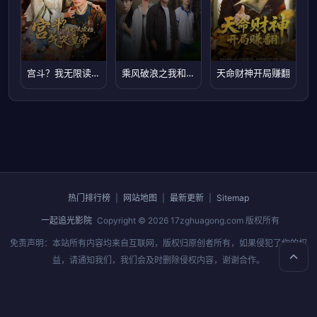
宫斗？我无限读档，气哭皇帝
乘风破浪之我和父亲做兄弟
天命财神开局赚翻
热门排行榜
|
网站地图
|
最新更新
|
Sitemap
一起追光影院
Copyright © 2026
17zghuagong.com
版权所有
免责声明：本站所有内容均来自互联网，版权归原创者所有，如果侵犯了你的权
益，请通知我们，我们会及时删除侵权内容，谢谢合作。