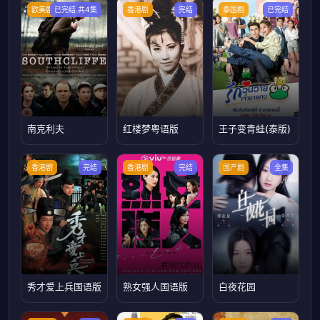
欧美剧
已完结 共4集
香港剧
完结
泰国剧
已完结
南克利夫
红楼梦粤语版
王子变青蛙(泰版)
香港剧
完结
香港剧
完结
国产剧
全集
秀才爱上兵国语版
熟女强人国语版
白夜花园