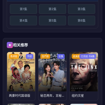
第1集
第2集
第3集
第4集
第5集
第6集
相关推荐
香港剧
完结
国产剧
全集
欧美剧
已完结 共6集
两妻时代国语版
秘恋两年，言秘书辞职他急红了眼
纽约灾星