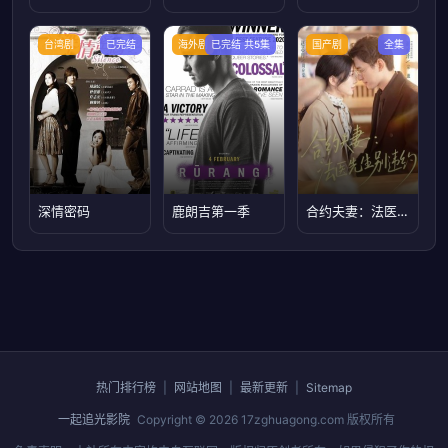
台湾剧
已完结
海外剧
已完结 共5集
国产剧
全集
深情密码
鹿朗吉第一季
合约夫妻：法医先生别违约
热门排行榜
|
网站地图
|
最新更新
|
Sitemap
一起追光影院
Copyright © 2026
17zghuagong.com
版权所有