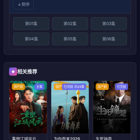
倒序
第01集
第02集
第03集
第04集
第05集
第06集
相关推荐
国产剧
全集
国产剧
已完结 共24集
国产剧
已完结
重塑江城风云
为你而来2026
生死钟声