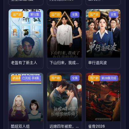
国产剧
第12集
国产剧
全集
国产剧
全集
老盔有了新主人
下山归来，我成了女总裁的靠山
单行道风波
欧美剧
已完结 共8集
国产剧
全集
国产剧
第28集完结
酷妞双人组
远嫁四年被欺，回娘家他后悔了
雀骨2026