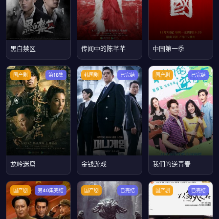
黑白禁区
传闻中的陈芊芊
中国第一季
国产剧
第18集
韩国剧
已完结
国产剧
已完结
龙岭迷窟
金钱游戏
我们的逆青春
国产剧
第40集完结
国产剧
已完结
国产剧
已完结