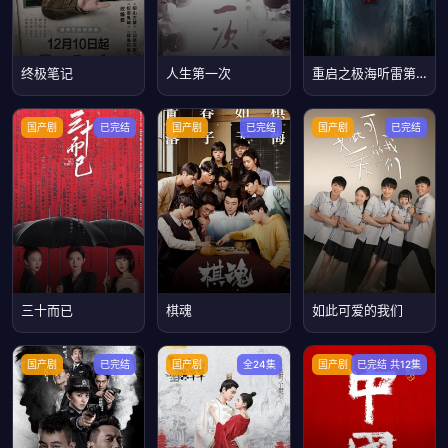
终极笔记
人生第一次
重启之极海听雷第二季
国产剧
已完结
国产剧
已完结
国产剧
已完结
三十而已
棋魂
如此可爱的我们
国产剧
已完结
国产剧
全24集
国产剧
已完结 共12集