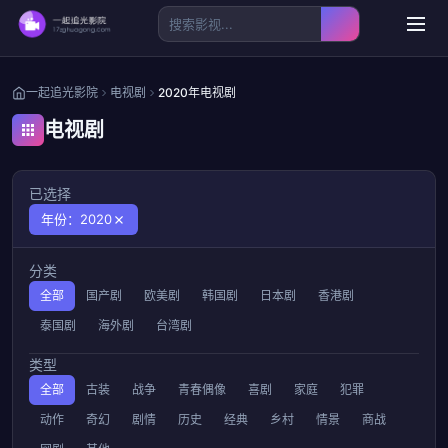
一起追光影院
电视剧
2020年电视剧
电视剧
已选择
年份：2020
分类
全部
国产剧
欧美剧
韩国剧
日本剧
香港剧
泰国剧
海外剧
台湾剧
类型
全部
古装
战争
青春偶像
喜剧
家庭
犯罪
动作
奇幻
剧情
历史
经典
乡村
情景
商战