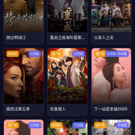
跨过鸭绿江
重启之极海听雷第一季
以家人之名
欧美剧
已完结
国产剧
已完结
国产剧
已完结 共42集
路西法第五季
欢喜猎人
下一站是幸福2020
国产剧
已完结
韩国剧
已完结
国产剧
已完结