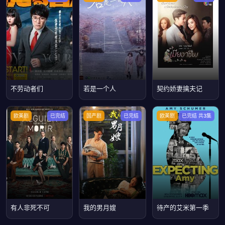
不劳动者们
若是一个人
契约娇妻擒夫记
欧美剧
已完结
国产剧
已完结
欧美剧
已完结 共3集
有人非死不可
我的男月嫂
待产的艾米第一季