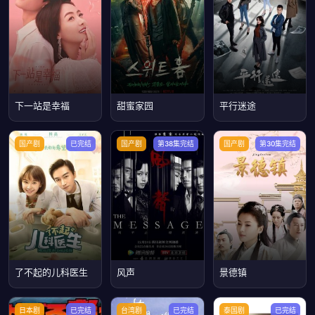
下一站是幸福
甜蜜家园
平行迷途
国产剧
已完结
国产剧
第38集完结
国产剧
第30集完结
了不起的儿科医生
风声
景德镇
日本剧
已完结
台湾剧
已完结
泰国剧
已完结