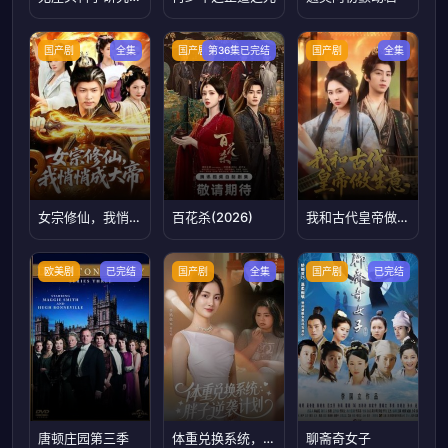
国产剧
全集
国产剧
第36集已完结
国产剧
全集
女宗修仙，我悄悄成大帝
百花杀(2026)
我和古代皇帝做生意
欧美剧
已完结
国产剧
全集
国产剧
已完结
唐顿庄园第三季
体重兑换系统，胖子逆袭计划
聊斋奇女子