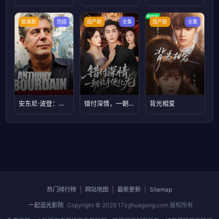
欧美剧
完结
国产剧
全集
国产剧
全集
安东尼·波登：未知之旅第十季
错付深情，一朝放手便化龙
背光相爱
热门排行榜
|
网站地图
|
最新更新
|
Sitemap
一起追光影院
Copyright © 2026
17zghuagong.com
版权所有