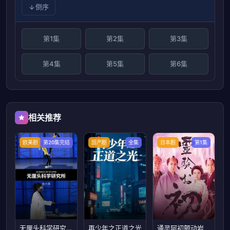
倒序
第1集
第2集
第3集
第4集
第5集
第6集
相关推荐
欧美剧
第20集完结
国产剧
全集
日本剧
第1集
无厘头科学研究所第六季
再少年之正道之光
通灵阿初颤动岩