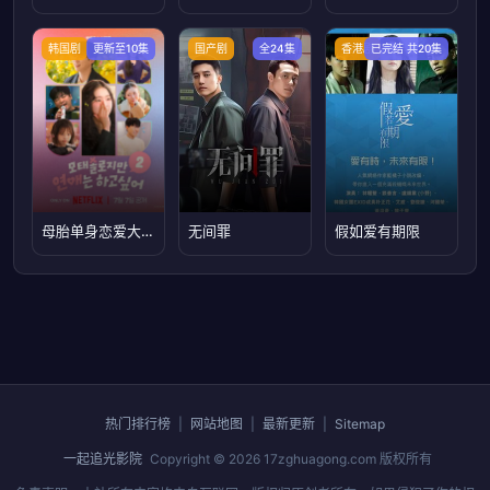
韩国剧
更新至10集
国产剧
全24集
香港剧
已完结 共20集
母胎单身恋爱大作战2
无间罪
假如爱有期限
热门排行榜
|
网站地图
|
最新更新
|
Sitemap
一起追光影院
Copyright © 2026
17zghuagong.com
版权所有