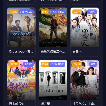
日本剧
更新至05集
欧美剧
已完结 共8集
国产剧
已完结
Crossroad～救命救急的约定～
鹿角男孩第二季2023
思美人
国产剧
全35集
欧美剧
已完结 共3集
国产剧
全集
原来就是你
谜之屋
换身吃瓜，主角竟是我自己