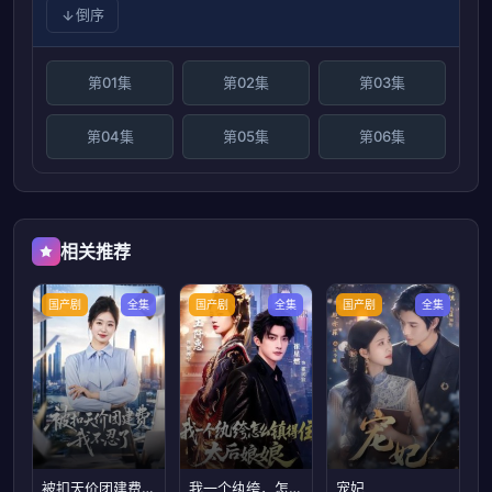
倒序
第01集
第02集
第03集
第04集
第05集
第06集
相关推荐
国产剧
全集
国产剧
全集
国产剧
全集
被扣天价团建费，我不忍了
我一个纨绔，怎么镇得住太后娘娘
宠妃