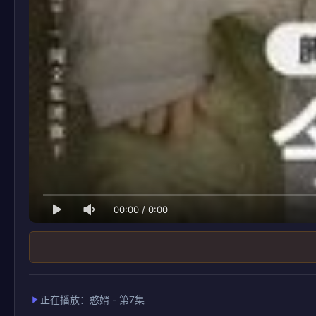
00:00
/
0:00
正在播放：憨婿 - 第7集