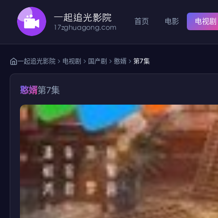
首页
电影
电视剧
一起追光影院
电视剧
国产剧
憨婿
第7集
憨婿
第7集