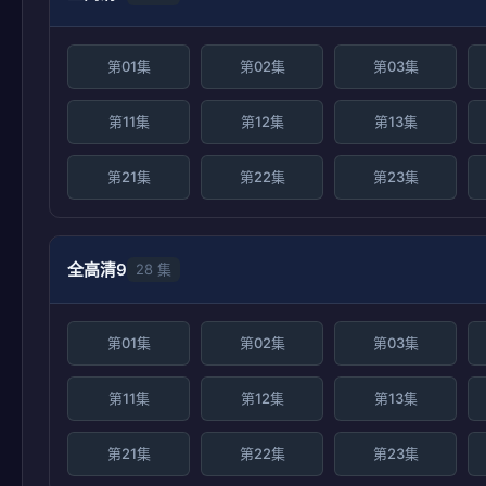
第01集
第02集
第03集
第11集
第12集
第13集
第21集
第22集
第23集
全高清9
28 集
第01集
第02集
第03集
第11集
第12集
第13集
第21集
第22集
第23集