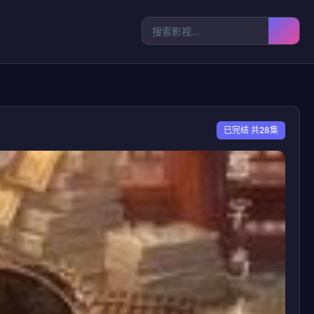
已完结 共28集