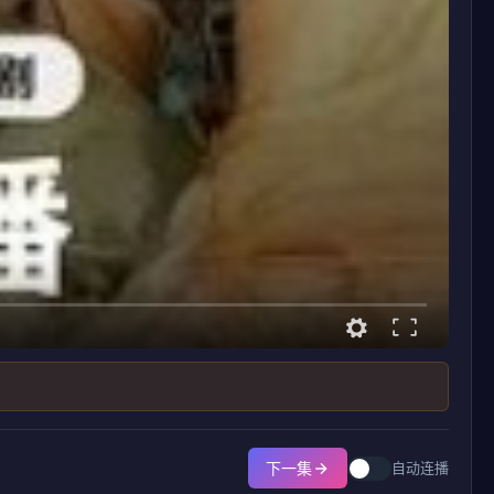
下一集
自动连播