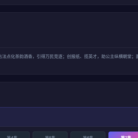
古法点化茶韵酒香，引得万民竞逐；创报纸、揽英才，助公主纵横朝堂；
第4集
第5集
第6集
第7集