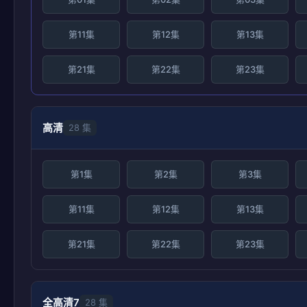
第11集
第12集
第13集
第21集
第22集
第23集
高清
28 集
第1集
第2集
第3集
第11集
第12集
第13集
第21集
第22集
第23集
全高清7
28 集