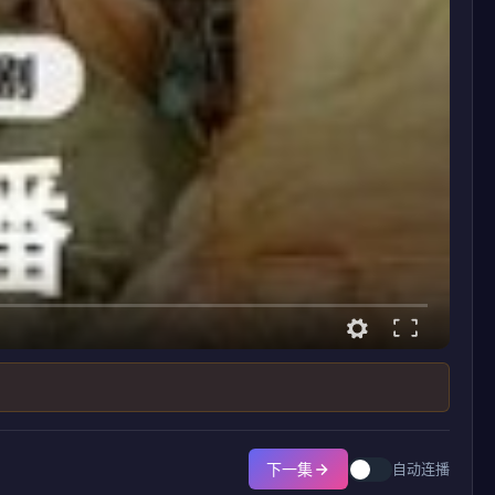
下一集
自动连播