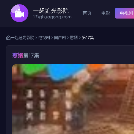
首页
电影
电视剧
一起追光影院
电视剧
国产剧
憨婿
第17集
憨婿
第17集