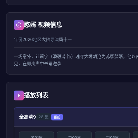
憨婿 视频信息
年份
2026
地区
大陆
导演
唐十一
一场意外，让萧宁（潘毅鸿 饰）魂穿大境朝沦为苏家赘婿，他以
见，在鄙夷声中书写逆袭
播放列表
全高清9
28 集
当前
第01集
第02集
第03集