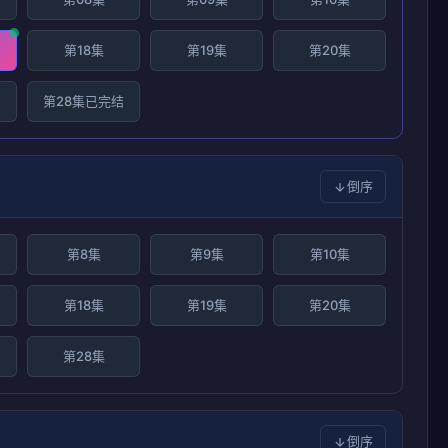
第18集
第19集
第20集
第28集已完结
倒序
第8集
第9集
第10集
第18集
第19集
第20集
第28集
倒序