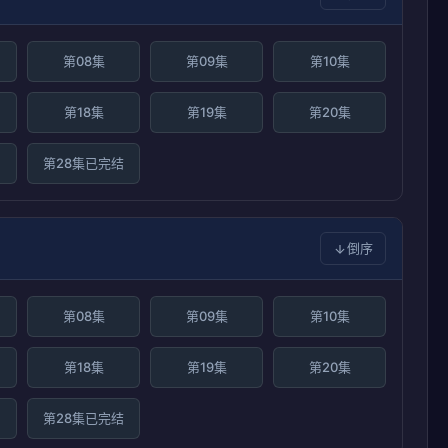
第08集
第09集
第10集
第18集
第19集
第20集
第28集已完结
倒序
第08集
第09集
第10集
第18集
第19集
第20集
第28集已完结