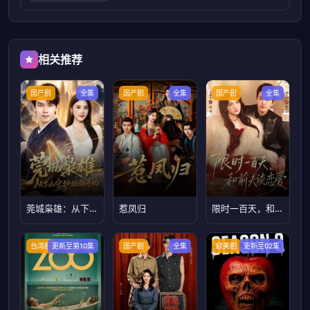
相关推荐
国产剧
全集
国产剧
全集
国产剧
全集
莞城枭雄：从下山守护姐姐开始
惹凤归
限时一百天，和前夫谈恋爱
台湾剧
更新至第10集
国产剧
全集
欧美剧
更新至02集