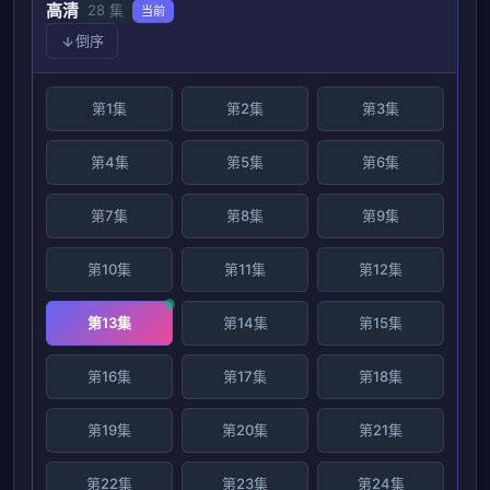
高清
28 集
当前
倒序
第1集
第2集
第3集
第4集
第5集
第6集
第7集
第8集
第9集
第10集
第11集
第12集
第13集
第14集
第15集
第16集
第17集
第18集
第19集
第20集
第21集
第22集
第23集
第24集