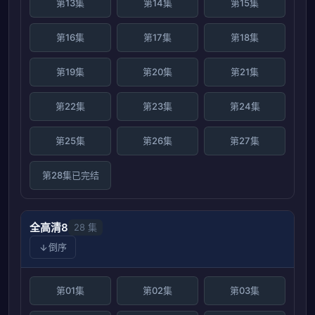
第13集
第14集
第15集
第16集
第17集
第18集
第19集
第20集
第21集
第22集
第23集
第24集
第25集
第26集
第27集
第28集已完结
全高清8
28 集
倒序
第01集
第02集
第03集