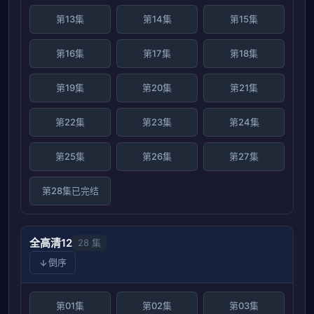
第13集
第14集
第15集
第16集
第17集
第18集
第19集
第20集
第21集
第22集
第23集
第24集
第25集
第26集
第27集
第28集已完结
全高清12
28 集
倒序
第01集
第02集
第03集