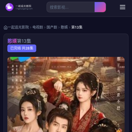
一起追光影院
电视剧
国产剧
憨婿
第13集
憨婿
第13集
已完结 共28集