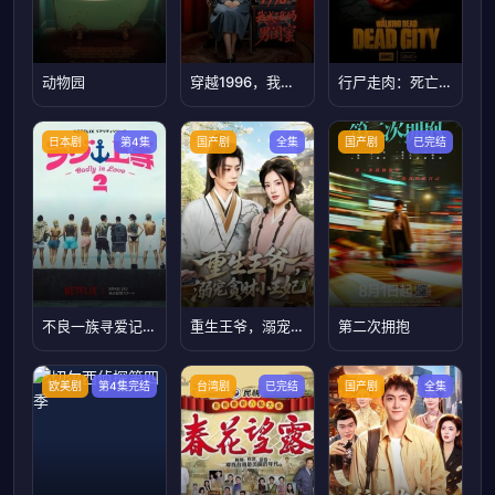
动物园
穿越1996，我成了我妈男闺蜜
行尸走肉：死亡之城第3季
日本剧
第4集
国产剧
全集
国产剧
已完结
不良一族寻爱记第二季
重生王爷，溺宠贪财小王妃
第二次拥抱
欧美剧
第4集完结
台湾剧
已完结
国产剧
全集