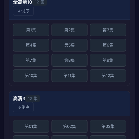
全高清10
12 集
倒序
第1集
第2集
第3集
第4集
第5集
第6集
第7集
第8集
第9集
第10集
第11集
第12集
高清3
12 集
倒序
第01集
第02集
第03集