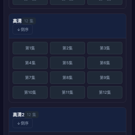
高清
12 集
倒序
第1集
第2集
第3集
第4集
第5集
第6集
第7集
第8集
第9集
第10集
第11集
第12集
高清2
12 集
倒序