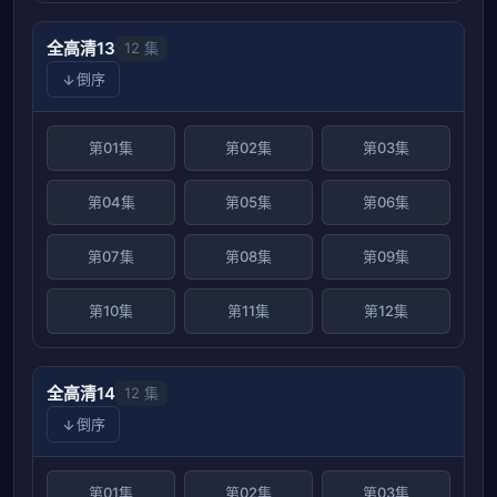
全高清13
12 集
倒序
第01集
第02集
第03集
第04集
第05集
第06集
第07集
第08集
第09集
第10集
第11集
第12集
全高清14
12 集
倒序
第01集
第02集
第03集