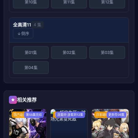
第10集
第11集
第12集
全高清11
4 集
倒序
第01集
第02集
第03集
第04集
相关推荐
国产动漫
第55集完结
国产动漫
连载中 连载到12集
日本动漫
更新至05集