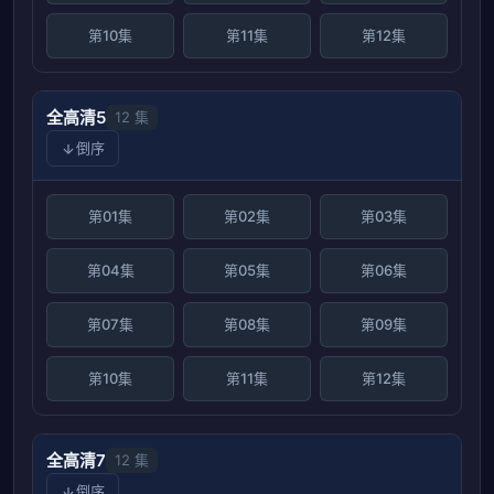
第10集
第11集
第12集
全高清5
12 集
倒序
第01集
第02集
第03集
第04集
第05集
第06集
第07集
第08集
第09集
第10集
第11集
第12集
全高清7
12 集
倒序