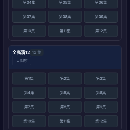
第04集
第05集
第06集
第07集
第08集
第09集
第10集
第11集
第12集
全高清12
12 集
倒序
第1集
第2集
第3集
第4集
第5集
第6集
第7集
第8集
第9集
第10集
第11集
第12集