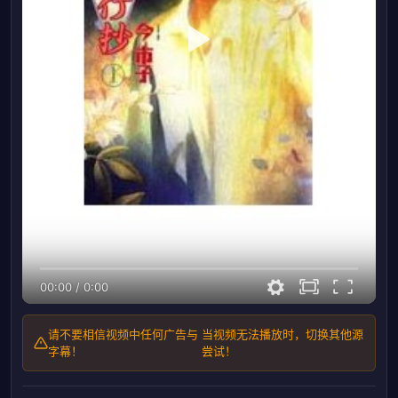
00:00
/
0:00
请不要相信视频中任何广告与
当视频无法播放时，切换其他源
字幕！
尝试！