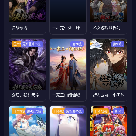
决战球魂
一杆定生死：球场兄弟变死敌
乙女游戏世界对路人角色很不友好第2季
国产动漫
更新至第09集
第26集
第90集
玄幻：我！天命大反派
一家三口闯仙域
赶考去咯，小黑豹
日本动漫
第4集完结
日本动漫
更新第05集
日本动漫
第5集