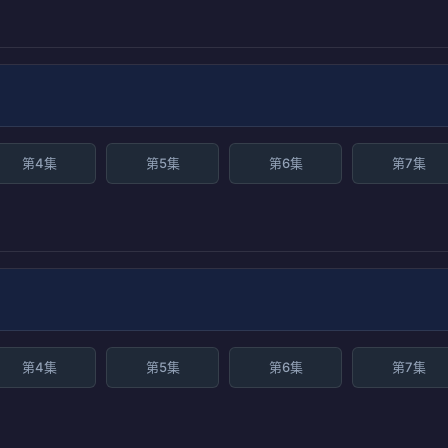
第4集
第5集
第6集
第7集
第4集
第5集
第6集
第7集