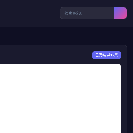
已完结 共12集