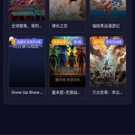
全球御鬼，我的体内有亿只鬼动态漫画
课长之恋
福娃奥运漫游记
日本动漫
连载中 连载到4集
欧美动漫
第2集
国产动漫
更新至08集
Grow Up Show ～向日葵马戏团～
嘉米提-灵源战队​(英文版)
万古至尊：李云霄传