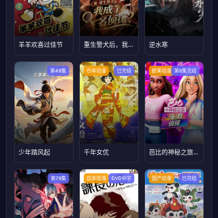
羊羊欢喜过佳节
重生警犬后，我成了名侦探
逆水寒
第49集
日本动漫
已完结
欧美动漫
第8集完结
少年踏风起
千年女优
芭比的神秘之旅：海滩探案集英文版
第79集
日本动漫
DVD中字
国产动漫
已完结