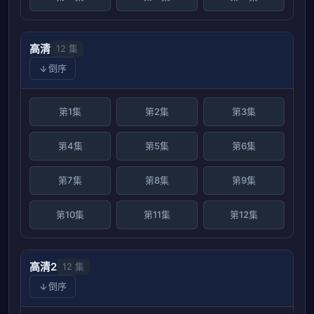
高清
12 集
倒序
第1集
第2集
第3集
第4集
第5集
第6集
第7集
第8集
第9集
第10集
第11集
第12集
高清2
12 集
倒序