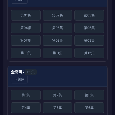
第01集
第02集
第03集
第04集
第05集
第06集
第07集
第08集
第09集
第10集
第11集
第12集
全高清7
12 集
倒序
第1集
第2集
第3集
第4集
第5集
第6集