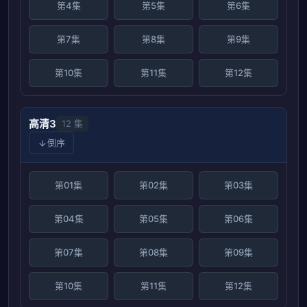
第4集
第5集
第6集
第7集
第8集
第9集
第10集
第11集
第12集
高清3
12 集
倒序
第01集
第02集
第03集
第04集
第05集
第06集
第07集
第08集
第09集
第10集
第11集
第12集