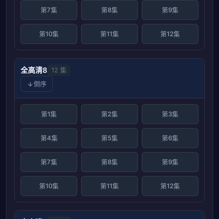
第7集
第8集
第9集
第10集
第11集
第12集
全高清8
12 集
倒序
第1集
第2集
第3集
第4集
第5集
第6集
第7集
第8集
第9集
第10集
第11集
第12集