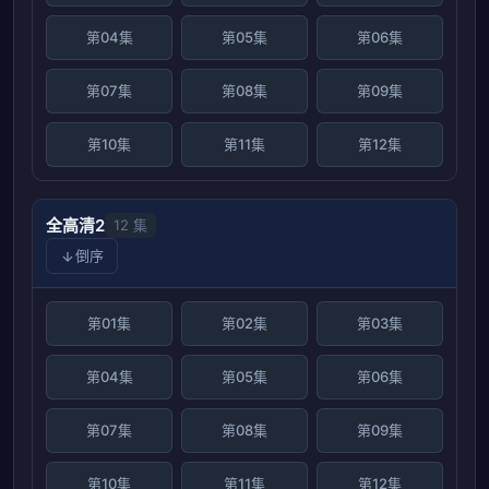
第04集
第05集
第06集
第07集
第08集
第09集
第10集
第11集
第12集
全高清2
12 集
倒序
第01集
第02集
第03集
第04集
第05集
第06集
第07集
第08集
第09集
第10集
第11集
第12集