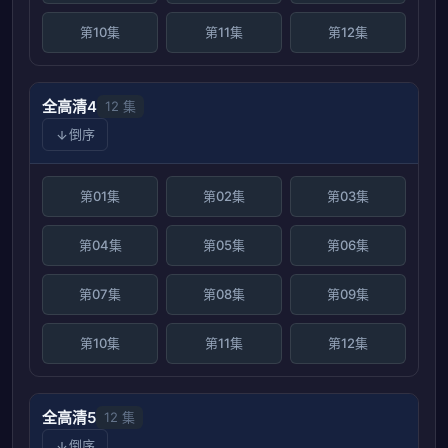
第10集
第11集
第12集
全高清4
12 集
倒序
第01集
第02集
第03集
第04集
第05集
第06集
第07集
第08集
第09集
第10集
第11集
第12集
全高清5
12 集
倒序