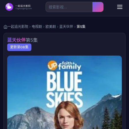
一起追光影院
电视剧
欧美剧
蓝天伙伴
第5集
蓝天伙伴
第5集
更新第08集