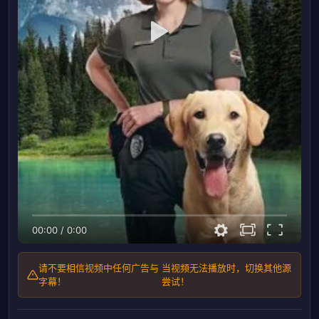
00:00
/
0:00
请不要相信视频中任何广告与
当视频无法播放时，切换其他源
字幕！
尝试！