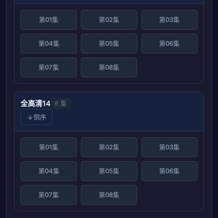
第01集
第02集
第03集
第04集
第05集
第06集
第07集
第08集
全高清14
8 集
倒序
第01集
第02集
第03集
第04集
第05集
第06集
第07集
第08集