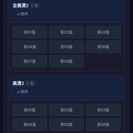
全高清2
8 集
倒序
第01集
第02集
第03集
第04集
第05集
第06集
第07集
第08集
高清2
8 集
倒序
第01集
第02集
第03集
第04集
第05集
第06集