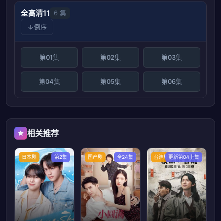
全高清11
6 集
倒序
第01集
第02集
第03集
第04集
第05集
第06集
相关推荐
日本剧
第2集
国产剧
全24集
台湾剧
更新第04上集