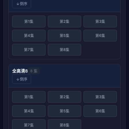
倒序
第1集
第2集
第3集
第4集
第5集
第6集
第7集
第8集
全高清8
8 集
倒序
第1集
第2集
第3集
第4集
第5集
第6集
第7集
第8集