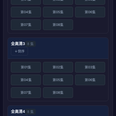
第04集
第05集
第06集
第07集
第08集
全高清3
8 集
倒序
第01集
第02集
第03集
第04集
第05集
第06集
第07集
第08集
全高清4
8 集