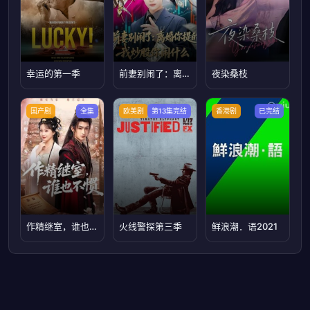
幸运的第一季
前妻别闹了：离婚你提的，我炒股你闹什么
夜染桑枝
国产剧
全集
欧美剧
第13集完结
香港剧
已完结
作精继室，谁也不惯
火线警探第三季
鲜浪潮．语2021‎