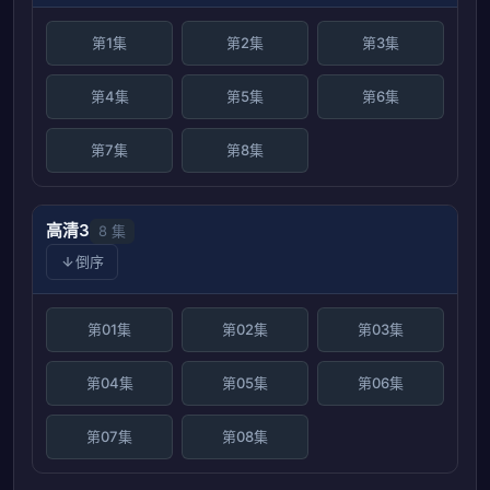
第1集
第2集
第3集
第4集
第5集
第6集
第7集
第8集
高清3
8 集
倒序
第01集
第02集
第03集
第04集
第05集
第06集
第07集
第08集