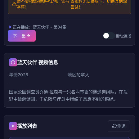
请不要相信视频中任何广告与
当视频无法播放时，切换其他源
字幕！
尝试！
正在播放：蓝天伙伴 - 第04集
下一集
自动连播
蓝天伙伴 视频信息
年份
2026
地区
加拿大
国家公园调查员乔迪·拉森与一只名叫布鲁的迷途狗组队，在荒
野中破解谜团，于危险与疗愈中缔结了意想不到的羁绊。
播放列表
测速