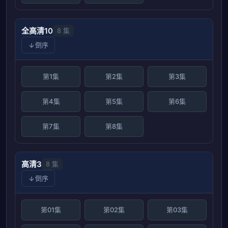
全高清10
8 集
倒序
第1集
第2集
第3集
第4集
第5集
第6集
第7集
第8集
高清3
8 集
倒序
第01集
第02集
第03集