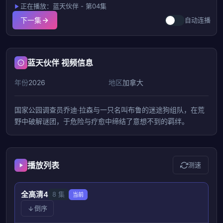
正在播放：蓝天伙伴 - 第04集
下一集
自动连播
蓝天伙伴 视频信息
年份
2026
地区
加拿大
国家公园调查员乔迪·拉森与一只名叫布鲁的迷途狗组队，在荒
野中破解谜团，于危险与疗愈中缔结了意想不到的羁绊。
播放列表
测速
全高清4
8 集
当前
倒序