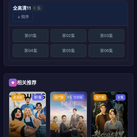
全高清11
6 集
倒序
第01集
第02集
第03集
第04集
第05集
第06集
相关推荐
欧美剧
第1集
国产剧
已完结
国产剧
全集