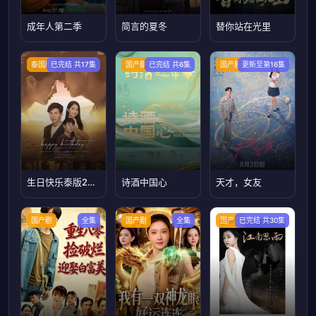
成年人第二季
简言的夏冬
替你站在光里
泰国剧
已完结 共17集
国产剧
已完结 共6集
国产剧
更新至第16集
生日快乐泰版2018
诗酒中国心
天才，女友
国产剧
全集
国产剧
全集
国产剧
已完结 共30集