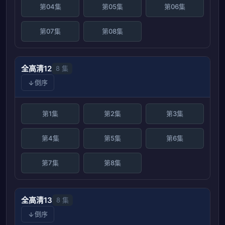
第04集
第05集
第06集
第07集
第08集
全高清12
8 集
倒序
第1集
第2集
第3集
第4集
第5集
第6集
第7集
第8集
全高清13
8 集
倒序