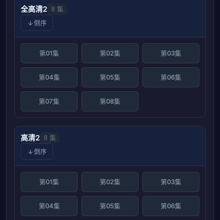
全高清2
8 集
倒序
第01集
第02集
第03集
第04集
第05集
第06集
第07集
第08集
高清2
8 集
倒序
第01集
第02集
第03集
第04集
第05集
第06集