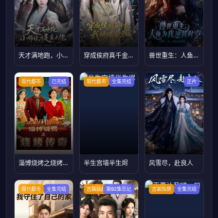
天才满地跑，小师妹才是真大佬
穿成侯府真千金，我飒爆全京城
兽世重生：人鱼为我逆转时空
现代都市
已完结
现代都市
全集完结
正片
淄博烧烤之烧烤传奇
半生宫墙半生烬
风雪尽，赴良人
现代都市
全集完结
古装仙侠
第92集忘记
古装仙侠
全集完结