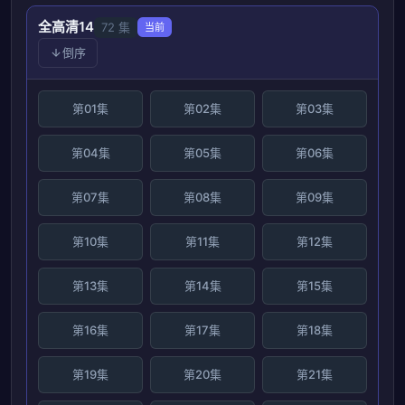
全高清14
72 集
当前
倒序
第01集
第02集
第03集
第04集
第05集
第06集
第07集
第08集
第09集
第10集
第11集
第12集
第13集
第14集
第15集
第16集
第17集
第18集
第19集
第20集
第21集