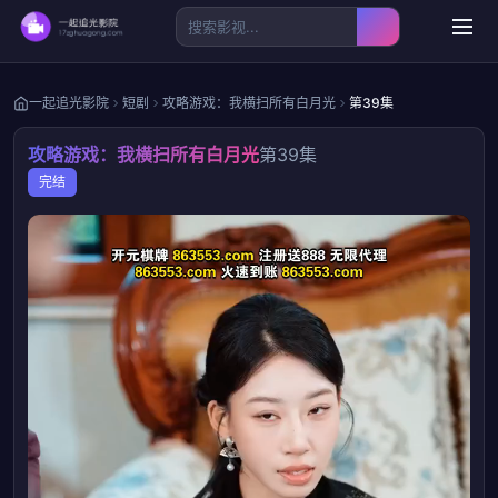
一起追光影院
短剧
攻略游戏：我横扫所有白月光
第39集
攻略游戏：我横扫所有白月光
第39集
完结