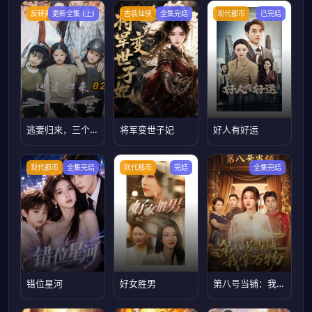
反转爽剧
更新全集 (上)
古装仙侠
全集完结
现代都市
已完结
逃妻归来，三个女宝甜又飒
将军变世子妃
好人有好运
现代都市
全集完结
现代都市
完结
全集完结
错位星河
好女胜男
第八号当铺：我掌万物