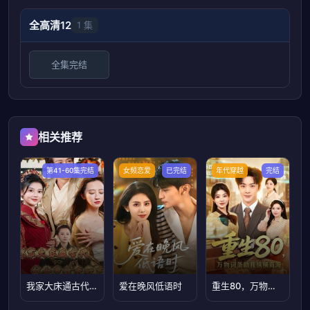
全高清12
1 集
全集完结
相关推荐
第41-60集完结
女频恋爱
已完结
年代穿越
完结
我家大床通古代被女帝偷听心声
爱在晚风低语时
重生80，万物词条助我纵横商海