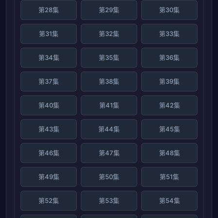
第28集
第29集
第30集
第31集
第32集
第33集
第34集
第35集
第36集
第37集
第38集
第39集
第40集
第41集
第42集
第43集
第44集
第45集
第46集
第47集
第48集
第49集
第50集
第51集
第52集
第53集
第54集