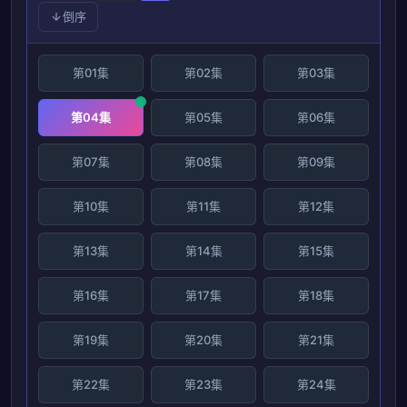
倒序
第01集
第02集
第03集
第04集
第05集
第06集
第07集
第08集
第09集
第10集
第11集
第12集
第13集
第14集
第15集
第16集
第17集
第18集
第19集
第20集
第21集
第22集
第23集
第24集