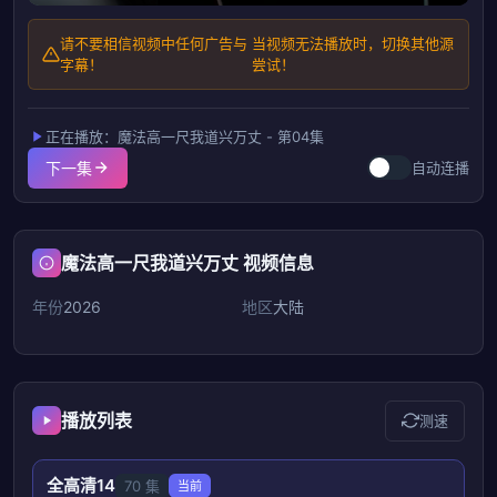
请不要相信视频中任何广告与
当视频无法播放时，切换其他源
字幕！
尝试！
正在播放：魔法高一尺我道兴万丈 - 第04集
下一集
自动连播
魔法高一尺我道兴万丈 视频信息
年份
2026
地区
大陆
播放列表
测速
全高清14
70 集
当前