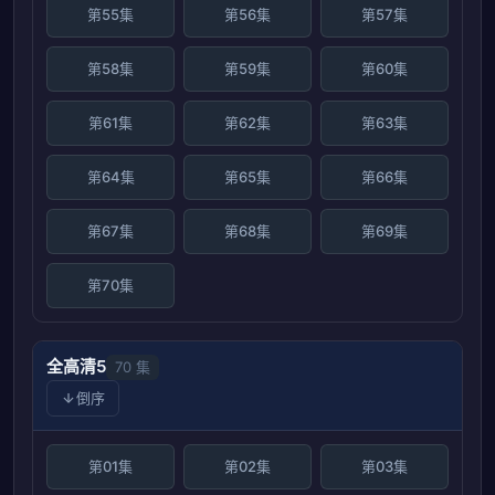
第55集
第56集
第57集
第58集
第59集
第60集
第61集
第62集
第63集
第64集
第65集
第66集
第67集
第68集
第69集
第70集
全高清5
70 集
倒序
第01集
第02集
第03集