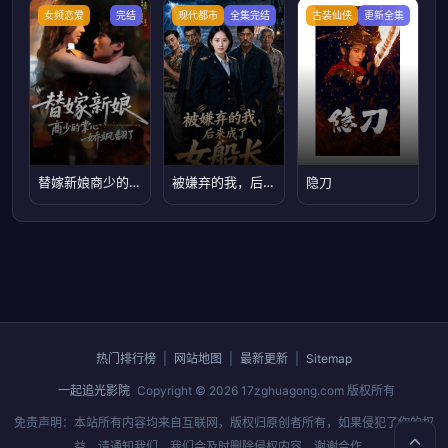
女频恋爱
完结
现代都市
全集完结
古装仙侠
更新全集
替嫁新娘商少的掌心娇飒翻了
被嫌弃的我，后来成了女船长
隐刀
热门排行榜
|
网站地图
|
最新更新
|
Sitemap
一起追光影院
Copyright © 2026
17zghuagong.com
版权所有
免责声明：本站所有内容均来自互联网，版权归原创者所有，如果侵犯了你的权
益，请通知我们，我们会及时删除侵权内容，谢谢合作。