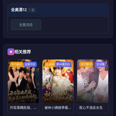
全高清12
1 集
全集完结
相关推荐
现代都市
全集完结
古装仙侠
第90集完结
现代都市
全30集
开局落魄民宿，美女员工助我崛起
被休小姨娘带着空间灵田去逃荒
医心不渝此长生