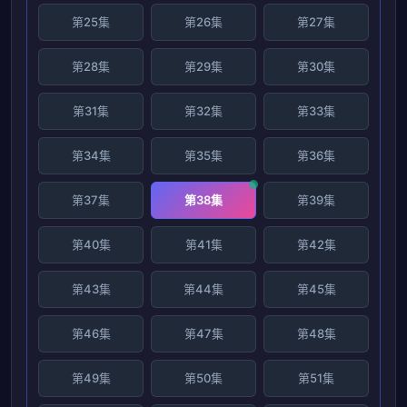
第25集
第26集
第27集
第28集
第29集
第30集
第31集
第32集
第33集
第34集
第35集
第36集
第37集
第38集
第39集
第40集
第41集
第42集
第43集
第44集
第45集
第46集
第47集
第48集
第49集
第50集
第51集