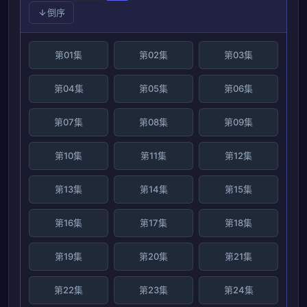
倒序
第01集
第02集
第03集
第04集
第05集
第06集
第07集
第08集
第09集
第10集
第11集
第12集
第13集
第14集
第15集
第16集
第17集
第18集
第19集
第20集
第21集
第22集
第23集
第24集