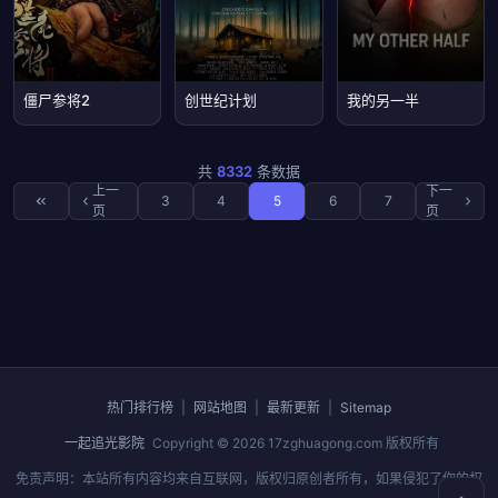
僵尸参将2
创世纪计划
我的另一半
共
8332
条数据
上一
下一
3
4
5
6
7
页
页
热门排行榜
|
网站地图
|
最新更新
|
Sitemap
一起追光影院
Copyright © 2026
17zghuagong.com
版权所有
免责声明：本站所有内容均来自互联网，版权归原创者所有，如果侵犯了你的权