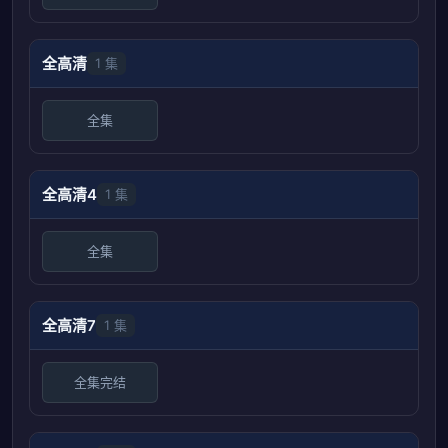
全高清
1 集
全集
全高清4
1 集
全集
全高清7
1 集
全集完结