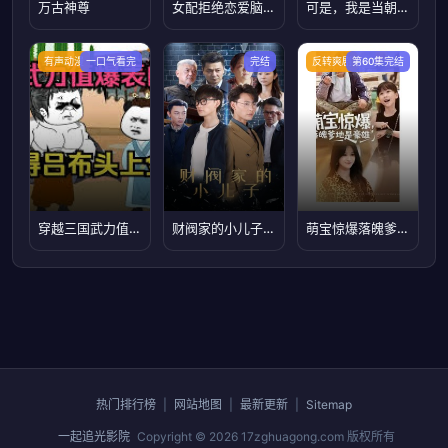
万古神尊
女配拒绝恋爱脑，只想卷死龙傲天
可是，我是当朝长公主啊.
有声动漫
一口气看完
完结
反转爽剧
第60集完结
穿越三国武力值爆表的谋士，开局打点典韦
财阀家的小儿子短剧版
萌宝惊爆落魄爹地是豪雄
热门排行榜
|
网站地图
|
最新更新
|
Sitemap
一起追光影院
Copyright © 2026
17zghuagong.com
版权所有