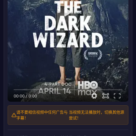
00:00
/
0:00
请不要相信视频中任何广告与
当视频无法播放时，切换其他源
字幕！
尝试！