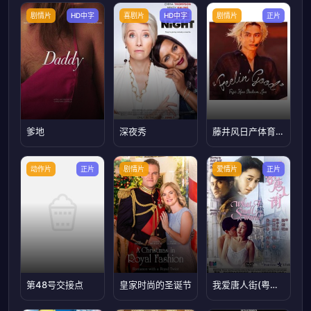
剧情片
HD中字
喜剧片
HD中字
剧情片
正片
爹地
深夜秀
藤井风日产体育馆演唱会 ''Feelin' Good''
动作片
正片
剧情片
爱情片
正片
第48号交接点
皇家时尚的圣诞节
我爱唐人街(粤语版)