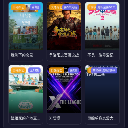
日韩综艺
第1期
大陆综艺
第5集完结
日韩综艺
更新至第04集
我剩下的恋爱
争洛阳之官渡之战
不良一族寻爱记第2季
日韩综艺
全13集
日韩综艺
第1集
日韩综艺
共10期 更新到9期
姐姐家的产地直送2
X 联盟
母胎单身恋爱大作战第二季