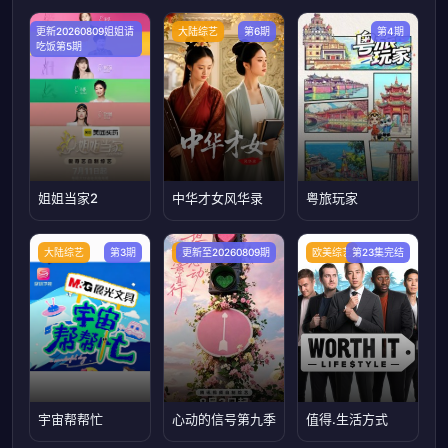
更新20260809姐姐请
大陆综艺
大陆综艺
第6期
第4期
吃饭第5期
姐姐当家2
中华才女风华录
粤旅玩家
大陆综艺
第3期
大陆综艺
更新至20260809期
欧美综艺
第23集完结
宇宙帮帮忙
心动的信号第九季
值得.生活方式