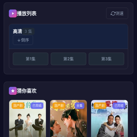
播放列表
测速
高清
3 集
倒序
第1集
第2集
第3集
猜你喜欢
国产剧
已完结
国产剧
全集
国产剧
已完结