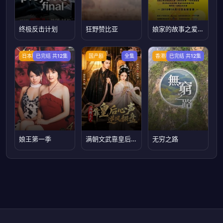
终极反击计划
狂野赞比亚
娘家的故事之爱的抉择
日本剧
已完结 共12集
国产剧
全集
香港剧
已完结 共12集
娘王第一季
满朝文武靠皇后心声逆风翻盘
无穷之路