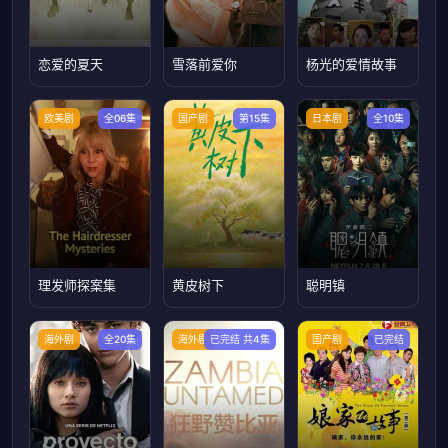
恋爱的夏天
雪落前爱你
杨光的爱情故事
欧美剧
全06集
国产剧
第15集
日本剧
全10集
理发师探案集
黄皮树下
聪明镇
海外剧
全20集
海外剧
已完结 共4集
国产剧
已完结