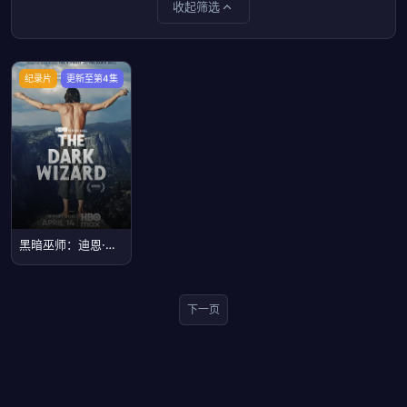
收起筛选
纪录片
更新至第4集
黑暗巫师：迪恩·波特传
下一页