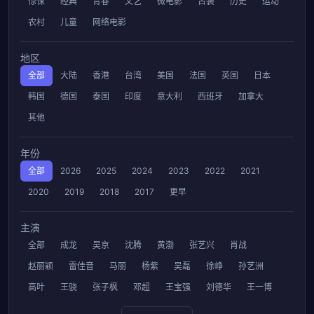
惊悚
经典
青春
文艺
微电影
古装
历史
运动
农村
儿童
网络电影
地区
全部
大陆
香港
台湾
美国
法国
英国
日本
韩国
德国
泰国
印度
意大利
西班牙
加拿大
其他
年份
全部
2026
2025
2024
2023
2022
2021
2020
2019
2018
2017
更早
主演
全部
成龙
吴京
沈腾
黄渤
张艺兴
肖战
赵丽颖
雷佳音
马丽
杨紫
吴磊
徐峥
孙艺洲
高叶
王骁
张子枫
邓超
王宝强
刘德华
王一博