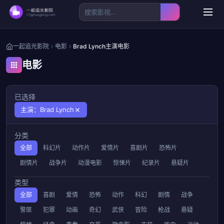
一起追光影院
电影
Brad Lynch主演电影
电影
已选择
主演：Brad Lynch
分类
全部
科幻片
动作片
爱情片
喜剧片
恐怖片
剧情片
战争片
动漫电影
惊悚片
纪录片
悬疑片
类型
全部
喜剧
爱情
恐怖
动作
科幻
剧情
战争
警匪
犯罪
动画
奇幻
武侠
冒险
枪战
悬疑