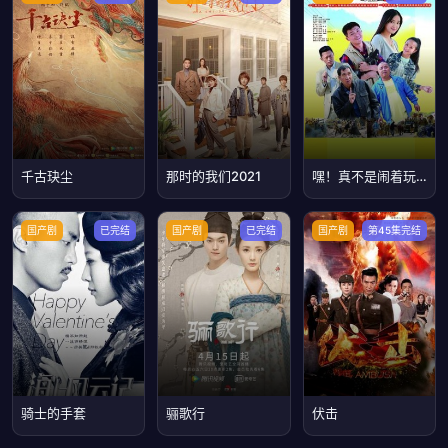
千古玦尘
那时的我们2021
嘿！真不是闹着玩的
国产剧
已完结
国产剧
已完结
国产剧
第45集完结
骑士的手套
骊歌行
伏击