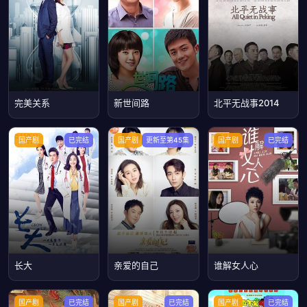
完美关系
新世间路
北平无战事2014
国产剧
已完结
国产剧
更新至第45集
国产剧
已完结
长大
亲爱的自己
谁解女人心
国产剧
已完结
国产剧
已完结
国产剧
已完结