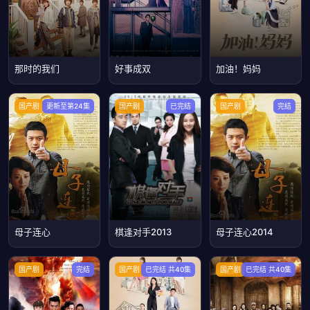
那时的我们
好事成双
加油！妈妈
国产剧
更新至第24集
国产剧
已完结
国产剧
完结
母子连心
棋逢对手2013
母子连心2014
国产剧
完结
国产剧
已完结 共40集
国产剧
已完结 共40集