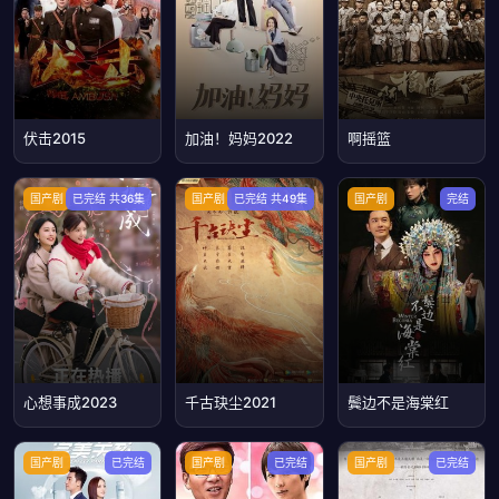
伏击2015
加油！妈妈2022
啊摇篮
国产剧
已完结 共36集
国产剧
已完结 共49集
国产剧
完结
心想事成2023
千古玦尘2021
鬓边不是海棠红
国产剧
已完结
国产剧
已完结
国产剧
已完结