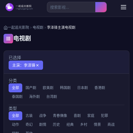
一起追光影院
电视剧
李泽锋主演电视剧
电视剧
已选择
主演：李泽锋
分类
全部
国产剧
欧美剧
韩国剧
日本剧
香港剧
泰国剧
海外剧
台湾剧
类型
全部
古装
战争
青春偶像
喜剧
家庭
犯罪
动作
奇幻
剧情
历史
经典
乡村
情景
商战