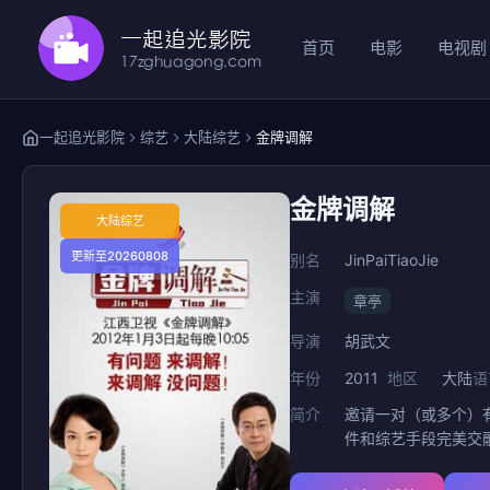
首页
电影
电视剧
一起追光影院
综艺
大陆综艺
金牌调解
金牌调解
大陆综艺
更新至20260808
别名
JinPaiTiaoJie
主演
章亭
导演
胡武文
年份
2011
地区
大陆
语
简介
邀请一对（或多个）
件和综艺手段完美交