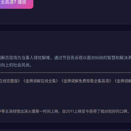
全高清7 播放
调解员现场为当事人排忧解难，通过节目告诉观众面对纠纷的智慧和解决
康向上的社会风尚。
牌调解综艺在线完整版》《金牌调解在线全集》《金牌调解免费观看全集高清》《金牌调解综
等主演倾情出演火爆第一时间上映，自2011上映至今获得了相对较好的口碑，