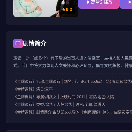
高清2 播放
6.0
剧情简介
邀请一对（或多个）有矛盾的当事人进入演播室，主持人和人民
式。节目中将大力体现人文关怀和心理疏导，倡导文明积极、健
《金牌调解》名称:金牌调解 | 别名:《JinPaiTiaoJie》《金
《金牌调解》演员:章亭
《金牌调解》导演:胡武文 | 上映时间:2011 | 国家/地区:大陆
《金牌调解》类型:综艺 / 大陆综艺 | 语言/字幕:普通话
《金牌调解》剧情简介:由胡武文执导的《金牌调解》综艺，由演员章亭