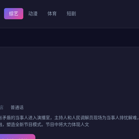
综艺
动漫
体育
短剧
言
普通话
有矛盾的当事人进入演播室，主持人和人民调解员现场为当事人排忧解难
融，塑造全新节目模式。节目中将大力体现人文