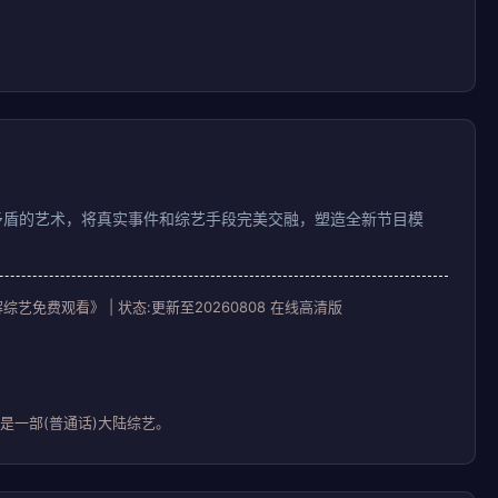
矛盾的艺术，将真实事件和综艺手段完美交融，塑造全新节目模
艺免费观看》 | 状态:更新至20260808 在线高清版
是一部(普通话)大陆综艺。