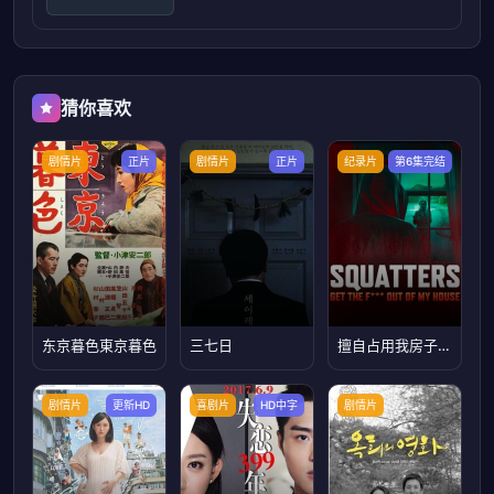
猜你喜欢
剧情片
正片
剧情片
正片
纪录片
第6集完结
东京暮色東京暮色
三七日
擅自占用我房子的人，滚出去
剧情片
更新HD
喜剧片
HD中字
剧情片