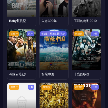
Baby复仇记
失恋399年
玉熙的电影2010
动作片
正片
第5集：星地织网 完结
纪录片
惊悚片
正片
神探云笔记1
智绘中国
丰岛园映画
剧情片
HD
爱情片
动作片
正片