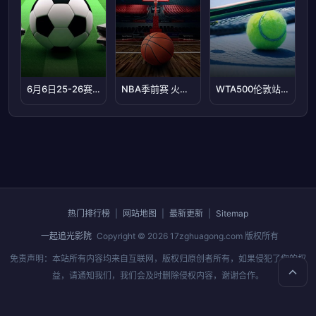
6月6日25-26赛季内蒙古足球超级联赛 锡林郭勒队VS阿拉善队
NBA季前赛 火箭vs鹈鹕
WTA500伦敦站女单第一轮：郑钦文VS克里斯蒂安
热门排行榜
|
网站地图
|
最新更新
|
Sitemap
一起追光影院
Copyright © 2026
17zghuagong.com
版权所有
免责声明：本站所有内容均来自互联网，版权归原创者所有，如果侵犯了你的权
益，请通知我们，我们会及时删除侵权内容，谢谢合作。