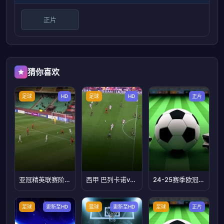
正片
猜你喜欢
足球
HD
足球
HD
正片
亚冠精英联赛阶段 浦项铁人VS神户胜利船 20241203
西甲 巴列卡诺vs吉罗纳 (李霄) 20231111
24-25赛季欧冠1-8决赛首回合 费耶诺德VS国际米兰
足球
更新至HD
篮球
更新至HD
足球
正片