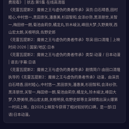
费观看》 | 状态:第5集 在线高清版
《克雷瓦提斯2：魔兽之王与虚伪的勇者传承》演员:白石晴香,田村
睦心,中村悠一,黑田崇矢,潘惠美,杉田智和,会泽纱弥,黑泽朋世,关智
一,梅田修一朗,菊池由莉奈,橘龙丸,铃木崚汰,峰田大梦,久野美咲,西
山宏太朗,关根明良,佐野史郎
《克雷瓦提斯2：魔兽之王与虚伪的勇者传承》导演:田口清隆 | 上映
时间:2026 | 国家/地区:日本
《克雷瓦提斯2：魔兽之王与虚伪的勇者传承》类型:动漫 / 日本动漫
| 语言/字幕:日语
《克雷瓦提斯2：魔兽之王与虚伪的勇者传承》剧情简介:由田口清隆
执导的《克雷瓦提斯2：魔兽之王与虚伪的勇者传承》动漫，由演员
白石晴香,田村睦心,中村悠一,黑田崇矢,潘惠美,杉田智和,会泽纱弥,
黑泽朋世,关智一,梅田修一朗,菊池由莉奈,橘龙丸,铃木崚汰,峰田大
梦,久野美咲,西山宏太朗,关根明良,佐野史郎等主演倾情出演火爆第
一时间上映，自2026上映至今获得了相对较好的口碑，是一部(日
语)日本动漫。