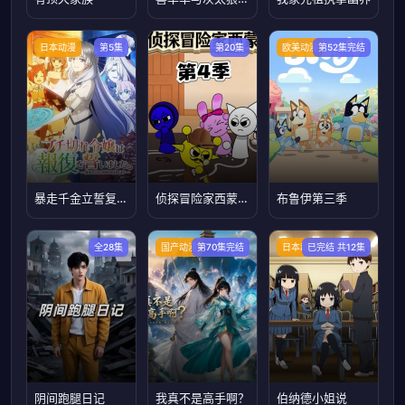
日本动漫
第5集
第20集
欧美动漫
第52集完结
暴走千金立誓复仇用魔导书之力碾碎祖国
侦探冒险家西蒙第4季
布鲁伊第三季
全28集
国产动漫
第70集完结
日本动漫
已完结 共12集
阴间跑腿日记
我真不是高手啊？
伯纳德小姐说