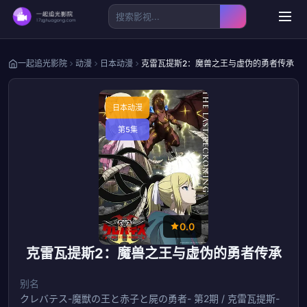
一起追光影院
动漫
日本动漫
克雷瓦提斯2：魔兽之王与虚伪的勇者传承
日本动漫
第5集
0.0
克雷瓦提斯2：魔兽之王与虚伪的勇者传承
别名
クレバテス-魔獣の王と赤子と屍の勇者- 第2期 / 克雷瓦提斯-