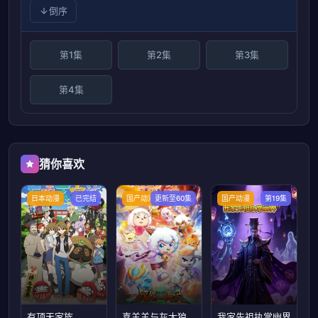
倒序
第1集
第2集
第3集
第4集
猜你喜欢
日本动漫
已完结
国产动漫
更新至60集
国产动漫
第19集
有顶天家族
喜羊羊与灰太狼之破界山海诀
我家先祖执掌幽界