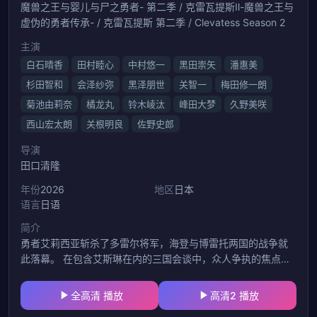
魔兽之王与婴儿与尸之勇者- 第二季 / 克雷瓦提斯Ⅱ-魔兽之王与
虚伪的勇者传承- / 克雷瓦提斯 第二季 / Clevatess Season 2
主演
白石晴香
田村睦心
中村悠一
黑田崇矢
潘惠美
杉田智和
会泽纱弥
黑泽朋世
关智一
梅田修一朗
菊池由莉奈
橘龙丸
铃木崚汰
峰田大梦
久野美咲
西山宏太朗
关根明良
佐野史郎
导演
田口清隆
年份
2026
地区
日本
语言
日语
简介
勇者艾莉西亚斩杀了多雷尔将军，海登与博雷托两国的战争就
此落幕。 在包含艾斯琳在内的三国会谈中，众人争执的焦点，
是多雷尔打造的 “秘密密室”。 围绕这间密室的下落，各国使者
络绎不绝地前往博雷托的神学院鲁瑟因。 人群之中，也有已成
全高清 播放
高清2 播放
为卢纳专属魔法导师的克伦的身影。