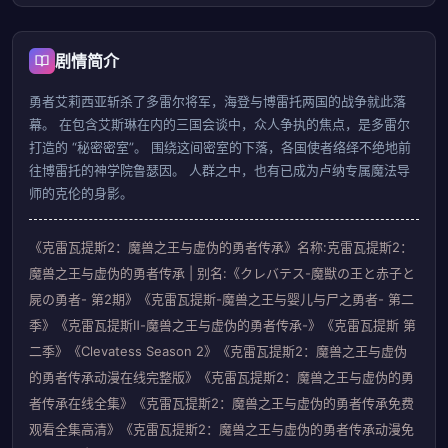
剧情简介
勇者艾莉西亚斩杀了多雷尔将军，海登与博雷托两国的战争就此落
幕。 在包含艾斯琳在内的三国会谈中，众人争执的焦点，是多雷尔
打造的 “秘密密室”。 围绕这间密室的下落，各国使者络绎不绝地前
往博雷托的神学院鲁瑟因。 人群之中，也有已成为卢纳专属魔法导
师的克伦的身影。
《克雷瓦提斯2：魔兽之王与虚伪的勇者传承》名称:克雷瓦提斯2：
魔兽之王与虚伪的勇者传承 | 别名:《クレバテス-魔獣の王と赤子と
屍の勇者- 第2期》《克雷瓦提斯-魔兽之王与婴儿与尸之勇者- 第二
季》《克雷瓦提斯Ⅱ-魔兽之王与虚伪的勇者传承-》《克雷瓦提斯 第
二季》《Clevatess Season 2》《克雷瓦提斯2：魔兽之王与虚伪
的勇者传承动漫在线完整版》《克雷瓦提斯2：魔兽之王与虚伪的勇
者传承在线全集》《克雷瓦提斯2：魔兽之王与虚伪的勇者传承免费
观看全集高清》《克雷瓦提斯2：魔兽之王与虚伪的勇者传承动漫免