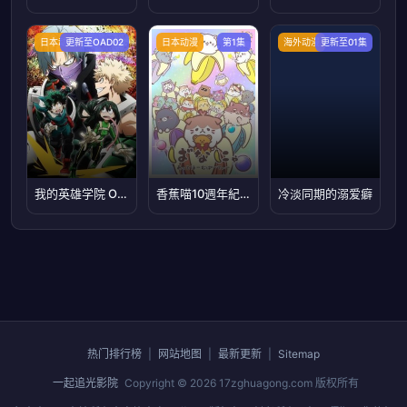
日本动漫
更新至OAD02
日本动漫
第1集
海外动漫
更新至01集
我的英雄学院 OVA
香蕉喵10週年紀念篇
冷淡同期的溺爱癖
热门排行榜
|
网站地图
|
最新更新
|
Sitemap
一起追光影院
Copyright © 2026
17zghuagong.com
版权所有