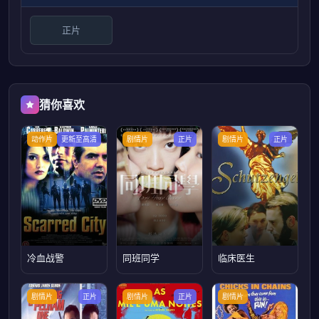
正片
猜你喜欢
动作片
更新至高清
剧情片
正片
剧情片
正片
冷血战警
同班同学
临床医生
剧情片
正片
剧情片
正片
剧情片