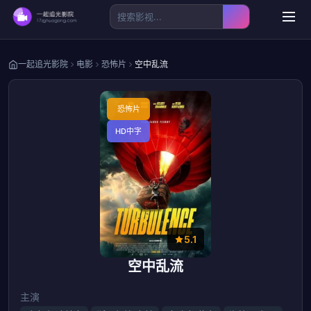
一起追光影院
电影
恐怖片
空中乱流
恐怖片
HD中字
5.1
空中乱流
主演