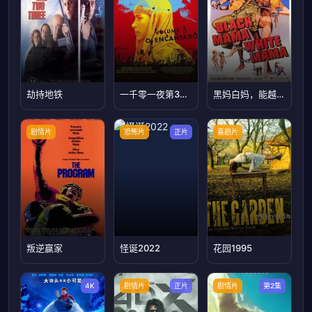
劫持地铁
一千零一夜第3部：迷醉之人 A
黑妈白妈，能越狱的都是好妈！
剧情片
恐怖片
正片
喜剧片
叛逆赢家
怪诞2022
花园1995
4K
剧情片
正片
剧情片
第2集