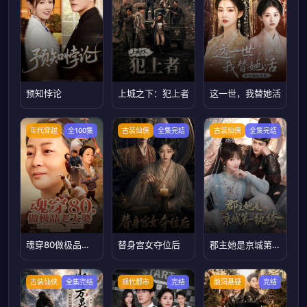
预知悖论
上城之下：犯上者
这一世，我替她活
年代穿越
全100集
古装仙侠
全集完结
古装仙侠
全集完结
魂穿80做极品老太婆
替身宫女夺位后
郡主她是京城第一纨绔
古装仙侠
全集完结
现代都市
完结
脑洞悬疑
完结