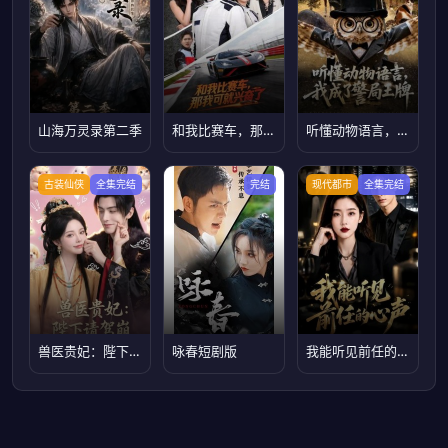
山海万灵录第二季
和我比赛车，那我可就兴奋了
听懂动物语言，我成了警局王牌
古装仙侠
全集完结
完结
现代都市
全集完结
兽医贵妃：陛下请驾崩
咏春短剧版
我能听见前任的心声