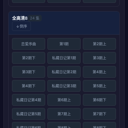
全高清8
24 集
倒序
恋爱序曲
第1期
第2期上
第2期下
私藏日记第1期
第3期上
第3期下
私藏日记第2期
第4期上
第4期下
私藏日记第3期
第5期上
私藏日记第4期
第6期上
第6期下
私藏日记第5期
第7期上
第7期下
私藏日记第6期
第8期上
第8期下