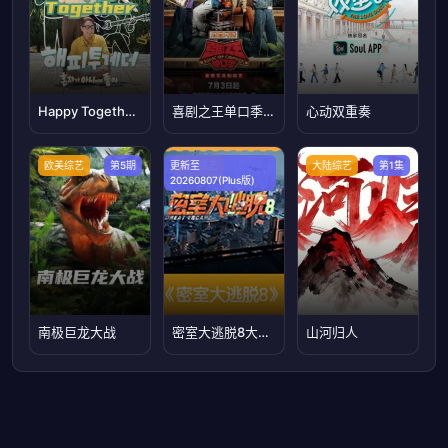
Happy Together-不是一个人真好
喜剧之王单口季第三季
心动双重奏
欧美综艺
第5期
更新至
大陆综艺
大陆综艺
第1集
20260807(Plus版)
南极巨龙大战
密室大逃脱8大神版
山河归人