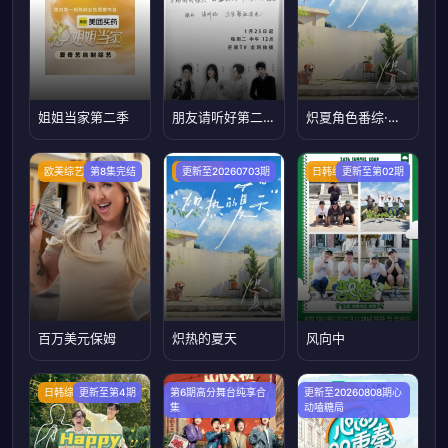
姐姐当家第二季
朋友请听好第二季(悄悄话)
炽夏角色番综·炽热的夏天
欧美综艺
第8集完结
大陆综艺
更新至20260703期
日韩综艺
更新至第02期
百万美元保姆
炽热的夏天
风向中
日韩综艺
更新至第4期
第6期高分舞台纯享合
大陆综艺
更新至20260808期心
大陆综艺
集
动嗑糖局