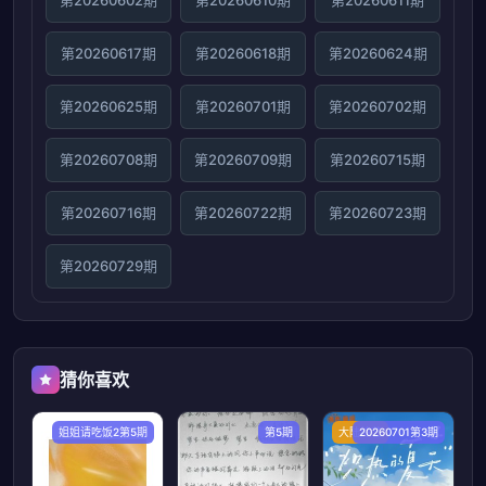
第20260602期
第20260610期
第20260611期
第20260617期
第20260618期
第20260624期
第20260625期
第20260701期
第20260702期
第20260708期
第20260709期
第20260715期
第20260716期
第20260722期
第20260723期
第20260729期
猜你喜欢
姐姐请吃饭2第5期
第5期
大陆综艺
20260701第3期