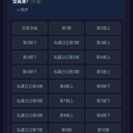
全高清7
24 集
倒序
恋爱序曲
第1期
第2期上
第2期下
私藏日记第1期
第3期上
第3期下
私藏日记第2期
第4期上
第4期下
私藏日记第3期
第5期上
私藏日记第4期
第6期上
第6期下
私藏日记第5期
第7期上
第7期下
私藏日记第6期
第8期上
第8期下
私藏日记第7期
第9期
第10期