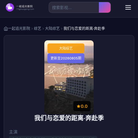
一起追光影院
综艺
大陆综艺
我们与恋爱的距离·奔赴季
大陆综艺
更新至20260805期
0.0
我们与恋爱的距离·奔赴季
主演