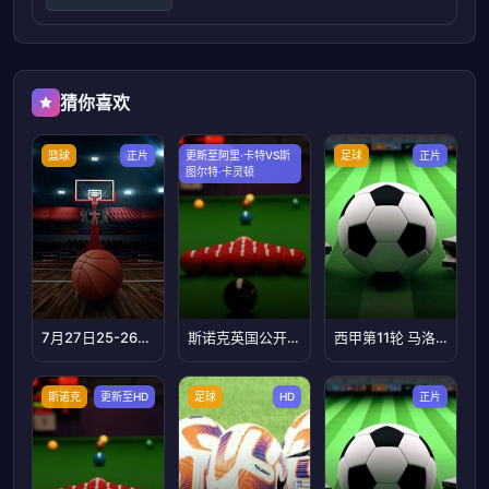
猜你喜欢
篮球
正片
更新至阿里·卡特VS斯
斯诺克
足球
正片
图尔特·卡灵顿
7月27日25-26赛季浙BA 常山75VS82柯城
斯诺克英国公开赛资格赛第二轮
西甲第11轮 马洛卡vs赫塔费
斯诺克
更新至HD
足球
HD
正片