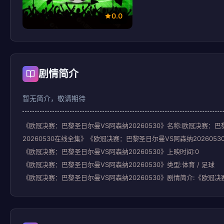
0.0
剧情简介
暂无简介，敬请期待
《欧冠决赛：巴黎圣日尔曼VS阿森纳20260530》名称:欧冠决赛：巴黎
20260530在线全集》《欧冠决赛：巴黎圣日尔曼VS阿森纳202605
《欧冠决赛：巴黎圣日尔曼VS阿森纳20260530》上映时间:0
《欧冠决赛：巴黎圣日尔曼VS阿森纳20260530》类型:体育 / 足球
《欧冠决赛：巴黎圣日尔曼VS阿森纳20260530》剧情简介:《欧冠