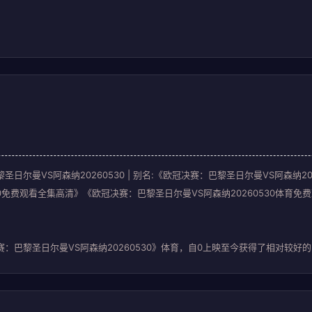
圣日尔曼VS阿森纳20260530 | 别名:《欧冠决赛：巴黎圣日尔曼VS阿森纳
30免费观看全集高清》《欧冠决赛：巴黎圣日尔曼VS阿森纳20260530体育免费观
决赛：巴黎圣日尔曼VS阿森纳20260530》体育，自0上映至今获得了相对较好