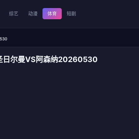
综艺
动漫
体育
短剧
530
日尔曼VS阿森纳20260530