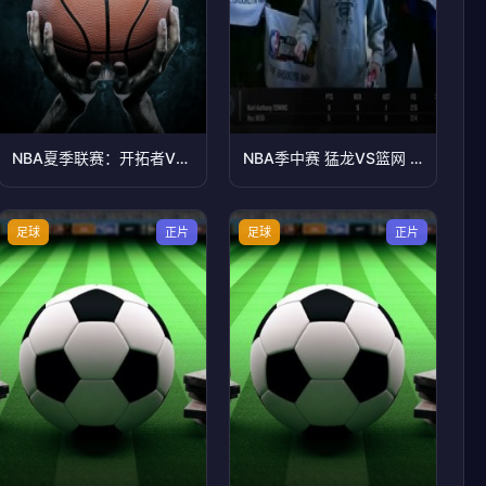
NBA夏季联赛：开拓者VS太阳20260711
NBA季中赛 猛龙VS篮网 20231129
足球
正片
足球
正片