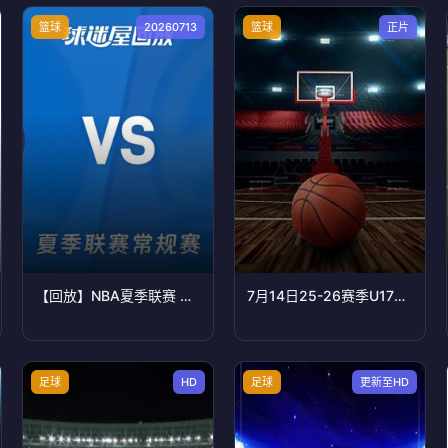
篮球
20260713
篮球
正片
【回放】NBA夏季联赛 雷霆VS勇士
7月14日25-26赛季U17女蓝世界杯小组赛 科特迪瓦VS澳大利亚
足球
HD
足球
更新至HD