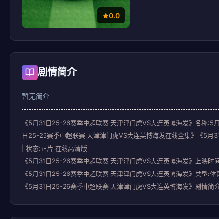
0.0
剧情简介
暂无简介
《5月31日25-26赛季中超联赛 天津津门虎VS大连英博海发》名称:5月
日25-26赛季中超联赛 天津津门虎VS大连英博海发在线全集》《5月3
| 状态:正片 在线高清版
《5月31日25-26赛季中超联赛 天津津门虎VS大连英博海发》上映时间:
《5月31日25-26赛季中超联赛 天津津门虎VS大连英博海发》类型:体育
《5月31日25-26赛季中超联赛 天津津门虎VS大连英博海发》剧情简