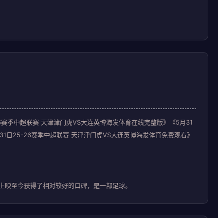
5-26赛季中超联赛 天津津门虎VS大连英博海发体育在线完整版》《5月31
31日25-26赛季中超联赛 天津津门虎VS大连英博海发体育免费观看》
026上映至今获得了相对较好的口碑，是一部足球。