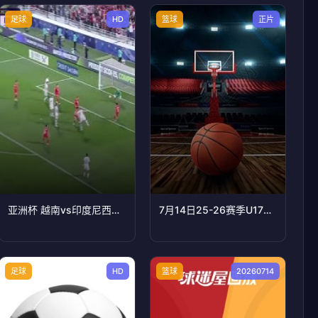
足球
HD
篮球
正片
亚洲杯 越南vs印度尼西亚 (CCTV5) 20240119
7月14日25-26赛季U17女蓝世界杯小组赛 拉脱维亚VS美国
足球
HD
篮球
20260714