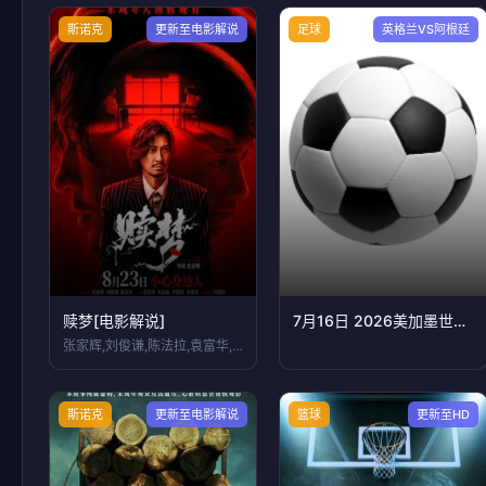
斯诺克
更新至电影解说
足球
英格兰VS阿根廷
赎梦[电影解说]
7月16日 2026美加墨世界杯半决赛 英格兰VS阿根廷
张家辉,刘俊谦,陈法拉,袁富华,朱晨丽,
斯诺克
更新至电影解说
篮球
更新至HD