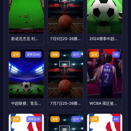
斯诺克杰克·利索夫斯基5-0简森·肯德里克20230903
7月5日25-26赛季男篮世预赛非洲赛区 埃及VS乌干达
2024赛季中超第2轮：山东泰山vs北京国安
足球
更新至HD
篮球
正片
篮球
HD
中超联赛：青岛海牛VS成都蓉城20260705
7月7日25-26赛季男篮世预赛欧洲赛区 斯洛文尼亚VS瑞典
WCBA 南区星锐队VS北区星锐队 20250222
篮球
更新国语
篮球
正片
篮球
HD