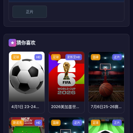
正片
猜你喜欢
足球
HD
足球
更新至HD
篮球
正片
4月1日 23-24赛季西甲第30轮 阿拉维斯VS皇家社会
2026美加墨世界杯八分之一决赛：瑞士VS哥伦比亚
7月6日25-26赛季男篮世预赛亚洲赛区 中国VS中国台北
斯诺克
HD
篮球
正片
足球
正片