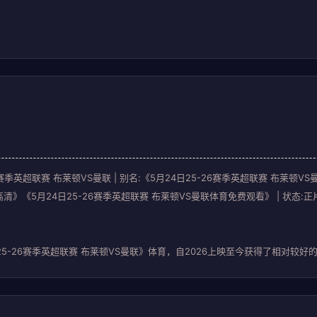
6赛季英超联赛 布莱顿VS曼联 | 别名:《5月24日25-26赛季英超联赛 布莱顿
清》《5月24日25-26赛季英超联赛 布莱顿VS曼联体育免费观看》 | 状态:正
4日25-26赛季英超联赛 布莱顿VS曼联》体育，自2026上映至今获得了相对较