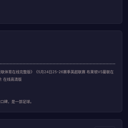
VS曼联体育在线完整版》《5月24日25-26赛季英超联赛 布莱顿VS曼联在
片 在线高清版
好的口碑，是一部足球。