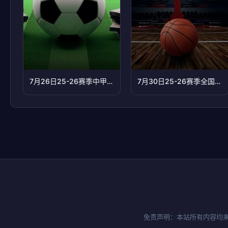
7月26日25-26赛季中甲联赛 大连鲲城VS苏州东吴
7月30日25-26赛季全国女子篮球锦标赛 武汉盛帆黄鹤80VS42新疆天山
免责声明：本站所有内容均