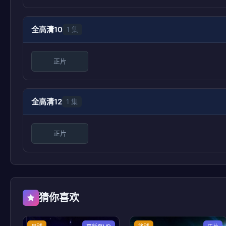
全高清10
1 集
正片
全高清12
1 集
正片
猜你喜欢