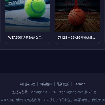
WTA500华盛顿站女单第一轮：费尔南德斯VS里纳特
7月28日25-26赛季浙BA 德清83VS91安吉
热门排行榜
|
网站地图
|
最新更新
|
Sitemap
一起追光影院
Copyright © 2026
17zghuagong.com
版权所有
来自互联网，版权归原创者所有，如果侵犯了你的权益，请通知我们，我们会及