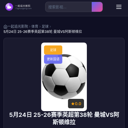
一起追光影院
体育
足球
5月24日 25-26赛季英超第38轮 曼城VS阿斯顿维拉
足球
更新国语
0.0
5月24日 25-26赛季英超第38轮 曼城VS阿
斯顿维拉