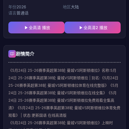
年份
2026
地区
大陆
语言
普通话
全高清 播放
全高清2 播放
剧情简介
《5月24日 25-26赛季英超第38轮 曼城VS阿斯顿维拉》名称:5月
24日 25-26赛季英超第38轮 曼城VS阿斯顿维拉 | 别名:《5月24日
25-26赛季英超第38轮 曼城VS阿斯顿维拉体育在线完整版》《5月
24日 25-26赛季英超第38轮 曼城VS阿斯顿维拉在线全集》《5月
24日 25-26赛季英超第38轮 曼城VS阿斯顿维拉免费观看全集高
清》《5月24日 25-26赛季英超第38轮 曼城VS阿斯顿维拉体育免费
观看》 | 状态:更新国语 在线高清版
《5月24日 25-26赛季英超第38轮 曼城VS阿斯顿维拉》上映时