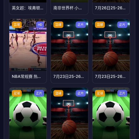
英女超：埃弗顿女足VS阿斯顿维拉女足20260201
南非世界杯 小組賽-B 希臘(歐洲) VS (南美洲)阿根廷(国俄双语)
7月26日25-26赛季全国女子篮球锦标赛 黑龙江队56VS92陕西榆林天泽
篮球
HD
篮球
正片
篮球
正片
NBA常规赛 热火VS活塞 20240318
7月23日25-26赛季全国女子篮球锦标赛 北京师范大学100VS69赣州章贡赣星
7月23日25-26赛季浙BA 缙云85VS57云和
足球
正片
篮球
正片
足球
正片