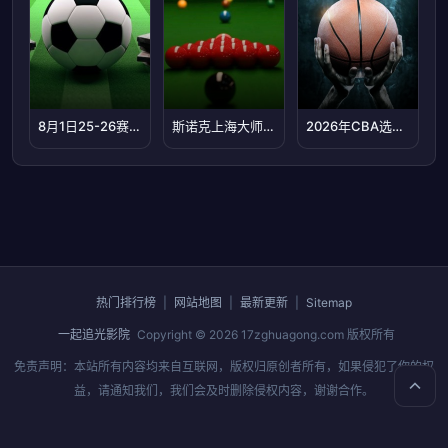
8月1日25-26赛季湖北省城市足球联赛 天门衣尚队VS咸宁外星人队
斯诺克上海大师赛四分之一决赛：贾德·特鲁姆普VS约翰·希金斯
2026年CBA选秀大会
热门排行榜
|
网站地图
|
最新更新
|
Sitemap
一起追光影院
Copyright © 2026
17zghuagong.com
版权所有
免责声明：本站所有内容均来自互联网，版权归原创者所有，如果侵犯了你的权
益，请通知我们，我们会及时删除侵权内容，谢谢合作。