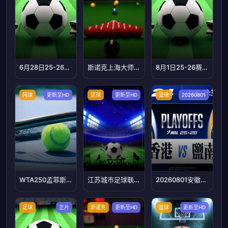
6月28日25-26赛季中乙联赛 山东泰山B队VS山西崇德荣海
斯诺克上海大师赛四分之一决赛：凯伦·威尔逊VS马克·威廉姆斯
8月1日25-26赛季山东齐鲁足球超级联赛 济宁港航VS潍坊队
网球
更新至HD
足球
更新至HD
篮球
20260801
WTA250孟菲斯站女单四分之一决赛：维德曼诺娃VS沃利内茨
江苏城市足球联赛：盐城队VS南京队20260801
20260801安徽省城市篮球联赛第10轮全场回放：亳州vs合肥
足球
正片
斯诺克
更新至HD
篮球
更新至HD