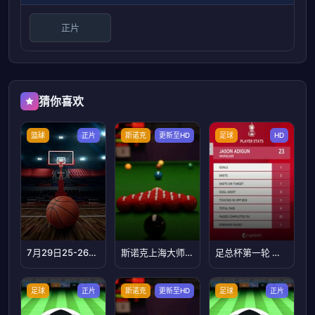
正片
猜你喜欢
篮球
正片
斯诺克
更新至HD
足球
HD
7月29日25-26赛季全国女子篮球锦标赛 黑龙江队43VS106山东赤水河酒
斯诺克上海大师赛第二轮：肖恩·墨菲VS周跃龙
足总杯第一轮 切姆斯福特VS布伦特里 20251101
足球
正片
斯诺克
更新至HD
足球
正片