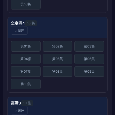
第10集
全高清4
10 集
倒序
第01集
第02集
第03集
第04集
第05集
第06集
第07集
第08集
第09集
第10集
高清3
10 集
倒序