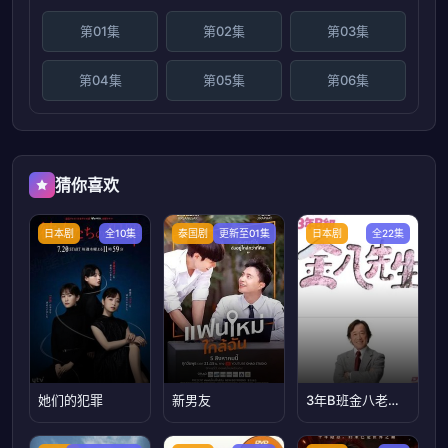
第01集
第02集
第03集
第04集
第05集
第06集
猜你喜欢
日本剧
全10集
泰国剧
更新至01集
日本剧
全22集
她们的犯罪
新男友
3年B班金八老师第八季