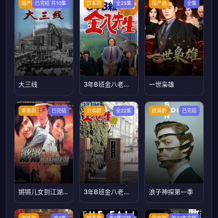
国产剧
已完结 共10集
日本剧
全25集
国产剧
全集
大三线
3年B班金八老师第二季
一世枭雄
香港剧
已完结
日本剧
全22集
欧美剧
已完结
锵锵儿女到江湖粤语
3年B班金八老师第七季
浪子神探第一季