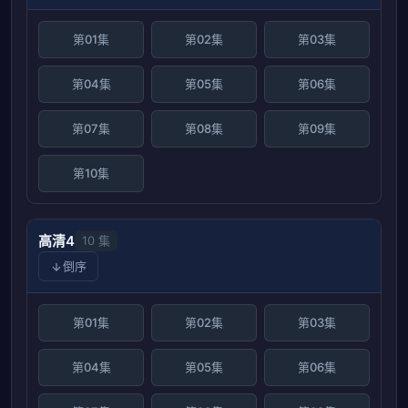
第01集
第02集
第03集
第04集
第05集
第06集
第07集
第08集
第09集
第10集
高清4
10 集
倒序
第01集
第02集
第03集
第04集
第05集
第06集