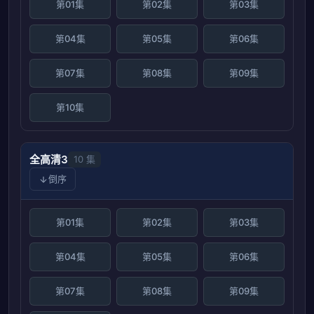
第01集
第02集
第03集
第04集
第05集
第06集
第07集
第08集
第09集
第10集
全高清3
10 集
倒序
第01集
第02集
第03集
第04集
第05集
第06集
第07集
第08集
第09集