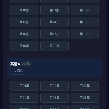
第10集
第11集
第12集
第13集
第14集
第15集
第16集
第17集
第18集
第19集
第20集
高清4
20 集
倒序
第01集
第02集
第03集
第04集
第05集
第06集