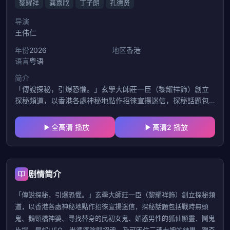
黎耀祥
龚嘉欣
丁子朗
孔德贤
导演
王伟仁
年份
2026
地区
香港
语言
粤语
简介
「傳說探秘，引爆恐懼。」玄學大師莊一臣（黎耀祥飾）創立
探秘頻道，以香港各處神秘地點作招徠宣揚迷信，探秘話題包
括戰時無頭鬼、鵝頸橋神婆、尋找替身的民初女鬼、媚惑男性
的狐仙顯靈、鬧鬼片場、屋邨UFO、米婆
全高清 播放
高清2 播放
剧情简介
「傳說探秘，引爆恐懼。」玄學大師莊一臣（黎耀祥飾）創立探秘頻
道，以香港各處神秘地點作招徠宣揚迷信，探秘話題包括戰時無頭
鬼、鵝頸橋神婆、尋找替身的民初女鬼、媚惑男性的狐仙顯靈、鬧鬼