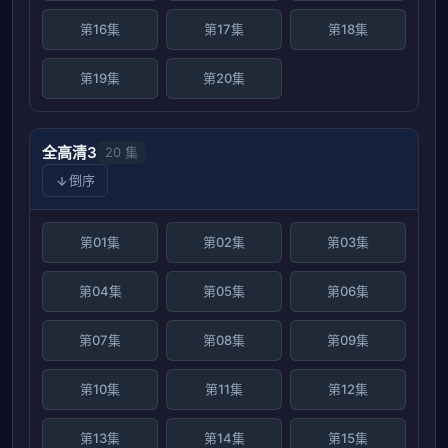
第16集
第17集
第18集
第19集
第20集
全高清3
20 集
倒序
第01集
第02集
第03集
第04集
第05集
第06集
第07集
第08集
第09集
第10集
第11集
第12集
第13集
第14集
第15集