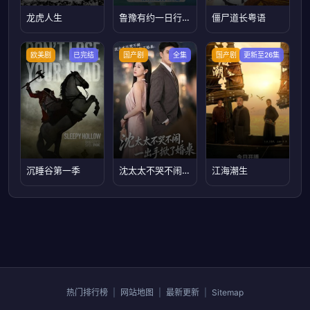
龙虎人生
鲁豫有约一日行第六季
僵尸道长粤语
欧美剧
已完结
国产剧
全集
国产剧
更新至26集
沉睡谷第一季
沈太太不哭不闹，一出手掀了婚桌
江海潮生
热门排行榜
|
网站地图
|
最新更新
|
Sitemap