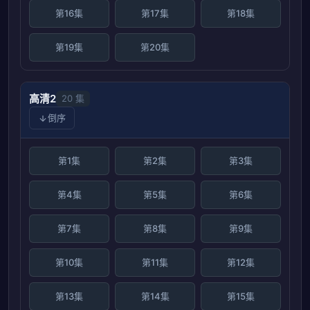
第16集
第17集
第18集
第19集
第20集
高清2
20 集
倒序
第1集
第2集
第3集
第4集
第5集
第6集
第7集
第8集
第9集
第10集
第11集
第12集
第13集
第14集
第15集