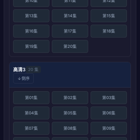
第10集
第11集
第12集
第13集
第14集
第15集
第16集
第17集
第18集
第19集
第20集
高清3
20 集
倒序
第01集
第02集
第03集
第04集
第05集
第06集
第07集
第08集
第09集