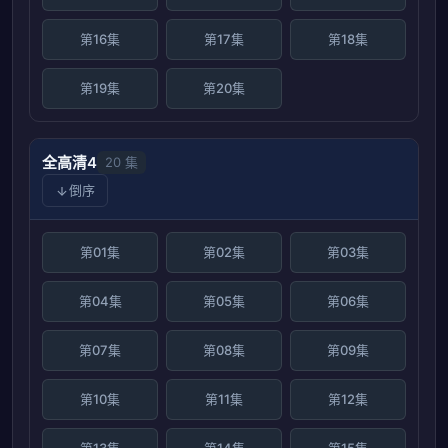
第16集
第17集
第18集
第19集
第20集
全高清4
20 集
倒序
第01集
第02集
第03集
第04集
第05集
第06集
第07集
第08集
第09集
第10集
第11集
第12集