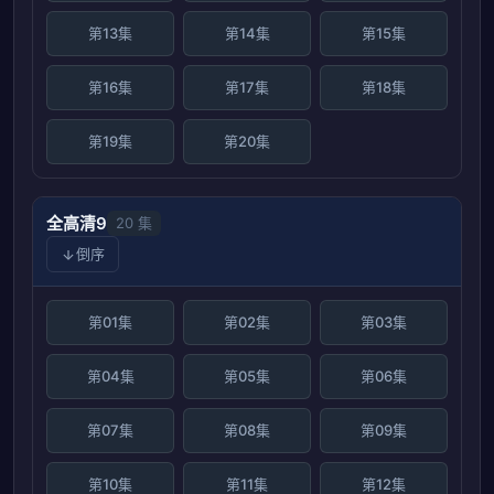
第13集
第14集
第15集
第16集
第17集
第18集
第19集
第20集
全高清9
20 集
倒序
第01集
第02集
第03集
第04集
第05集
第06集
第07集
第08集
第09集
第10集
第11集
第12集