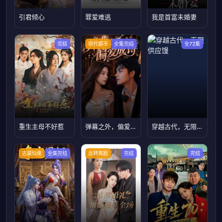
引君倾心
罪爱难逃
我是首富未婚妻
完结
现代都市
全集完结
全72集
重生主母不好惹
弹幕之外，偏爱成诗
穿越古代，无限供应馒
古装仙侠
全集完结
反转爽剧
完结
完结