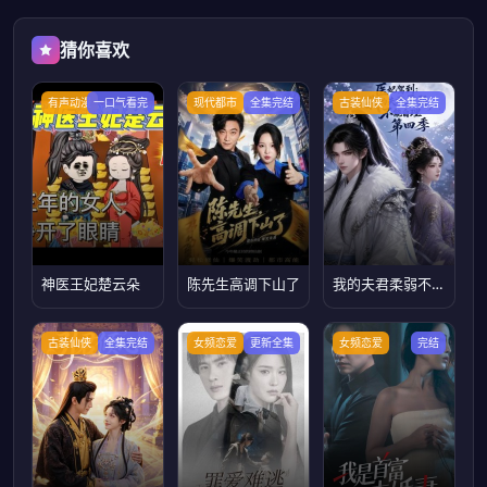
猜你喜欢
有声动漫
一口气看完
现代都市
全集完结
古装仙侠
全集完结
神医王妃楚云朵
陈先生高调下山了
我的夫君柔弱不能自理第四季
古装仙侠
全集完结
女频恋爱
更新全集
女频恋爱
完结