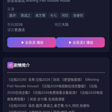
愿望鱼面馆,Wishing Fish Noodle House
主演
嘉羿
唐诚之
崔艺骞
与七
珂欣
张睿怡
年份
2026
地区
大陆
语言
普通话
全高清 播放
全高清2 播放
剧情简介
《沦陷2026》名称:沦陷2026 | 别名:《愿望鱼面馆》《Wishing
Fish Noodle House》《沦陷2026电视剧在线完整版》《沦陷
2026在线全集》《沦陷2026免费观看全集高清》《沦陷2026电视
剧免费观看》 | 状态:全12集 在线高清版
《沦陷2026》演员:嘉羿,唐诚之,崔艺骞,与七,珂欣,张睿怡