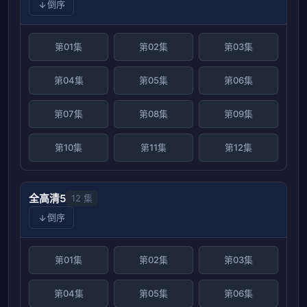
倒序
第01集
第02集
第03集
第04集
第05集
第06集
第07集
第08集
第09集
第10集
第11集
第12集
全高清5
12 集
倒序
第01集
第02集
第03集
第04集
第05集
第06集