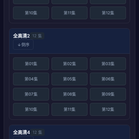
第10集
第11集
第12集
全高清2
12 集
倒序
第01集
第02集
第03集
第04集
第05集
第06集
第07集
第08集
第09集
第10集
第11集
第12集
全高清4
12 集