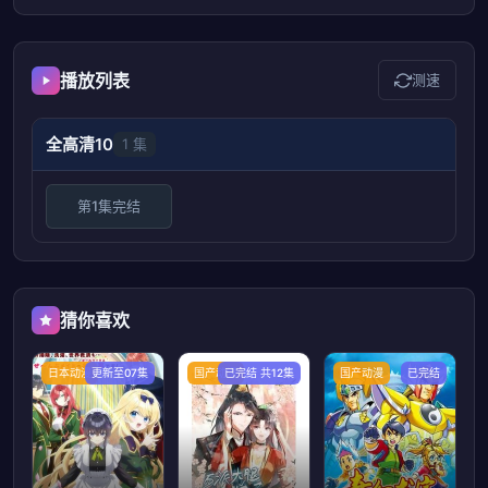
播放列表
测速
全高清10
1 集
第1集完结
猜你喜欢
日本动漫
更新至07集
国产动漫
已完结 共12集
国产动漫
已完结