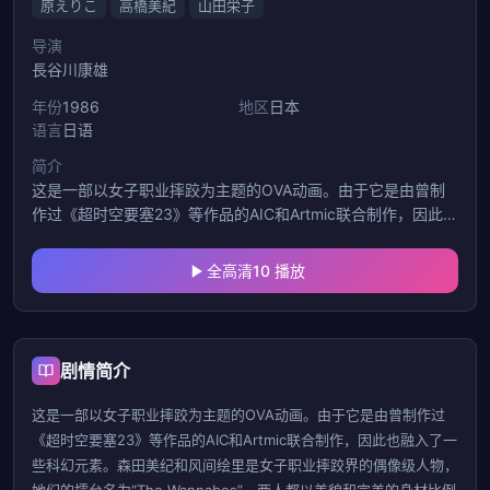
原えりこ
高橋美紀
山田栄子
导演
長谷川康雄
年份
1986
地区
日本
语言
日语
简介
这是一部以女子职业摔跤为主题的OVA动画。由于它是由曾制
作过《超时空要塞23》等作品的AIC和Artmic联合制作，因此也
融入了一些科幻元素。森田美纪和风间绘里是女子职业摔跤界
的偶像级人物，她们的擂台
全高清10 播放
剧情简介
这是一部以女子职业摔跤为主题的OVA动画。由于它是由曾制作过
《超时空要塞23》等作品的AIC和Artmic联合制作，因此也融入了一
些科幻元素。森田美纪和风间绘里是女子职业摔跤界的偶像级人物，