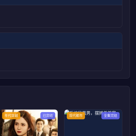
年代穿越
已完结
现代都市
全集完结