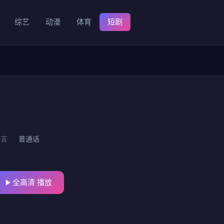
综艺
动漫
体育
短剧
语言
普通话
全高清 播放