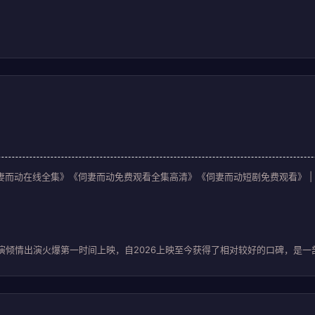
伺妻而动在线全集》《伺妻而动免费观看全集高清》《伺妻而动短剧免费观看》 | 
演倾情出演火爆第一时间上映，自2026上映至今获得了相对较好的口碑，是一部