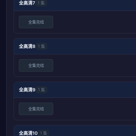
全高清7
1 集
全集完结
全高清8
1 集
全集完结
全高清9
1 集
全集完结
全高清10
1 集