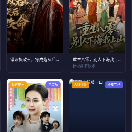
错嫁摄政王，穿成炮灰后我逆天改命
重生八零，别人下海我上山
徐彬兵,罗妙婷
现代都市
已完结
古装仙侠
全集完结