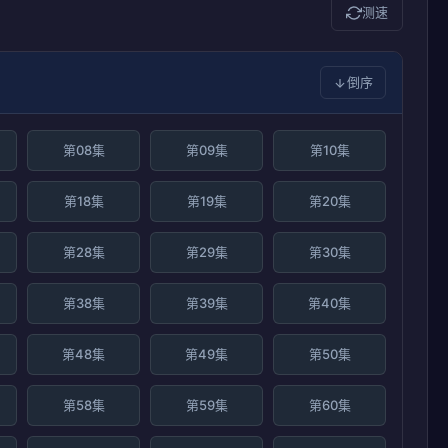
测速
倒序
第08集
第09集
第10集
第18集
第19集
第20集
第28集
第29集
第30集
第38集
第39集
第40集
第48集
第49集
第50集
第58集
第59集
第60集