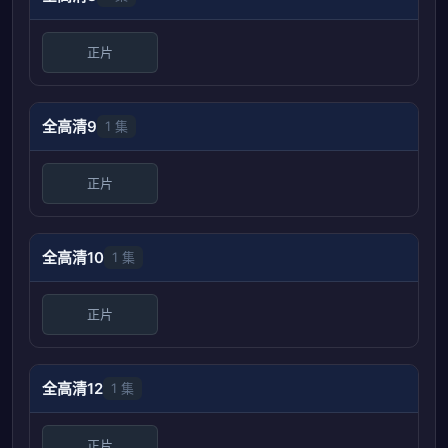
正片
全高清9
1 集
正片
全高清10
1 集
正片
全高清12
1 集
正片