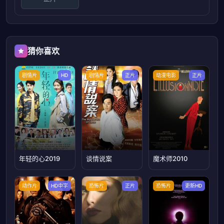
猜你喜欢
剧情片
HD
剧情片
正片
动漫电影
正片
年轻的心2019
谈情说案
魔术师2010
动作片
HD中字
恐怖片
正片
恐怖片
更新HD