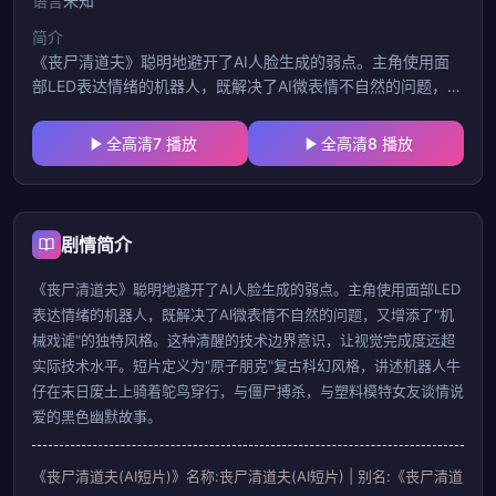
语言
未知
简介
《丧尸清道夫》聪明地避开了AI人脸生成的弱点。主角使用面
部LED表达情绪的机器人，既解决了AI微表情不自然的问题，又
增添了&quot;机械戏谑&quot;的独特风格。这种清醒的技术边
界意识，让视觉完成度远超实际技术水平。
全高清7 播放
全高清8 播放
剧情简介
《丧尸清道夫》聪明地避开了AI人脸生成的弱点。主角使用面部LED
表达情绪的机器人，既解决了AI微表情不自然的问题，又增添了"机
械戏谑"的独特风格。这种清醒的技术边界意识，让视觉完成度远超
实际技术水平。短片定义为"原子朋克"复古科幻风格，讲述机器人牛
仔在末日废土上骑着鸵鸟穿行，与僵尸搏杀，与塑料模特女友谈情说
爱的黑色幽默故事。
《丧尸清道夫(AI短片)》名称:丧尸清道夫(AI短片) | 别名:《丧尸清道