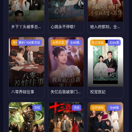
乡下丫头被季总温柔狂宠
心跳永不停歇！
她入府那刻，全家姓名皆入罪簿
年代穿越
第81-100集完结
女频恋爱
全80集
年代穿越
全94集
八零养娃往事
失忆后我被豪门总裁宠上天
权宠医妃
完结
完结
反转爽剧
全99集