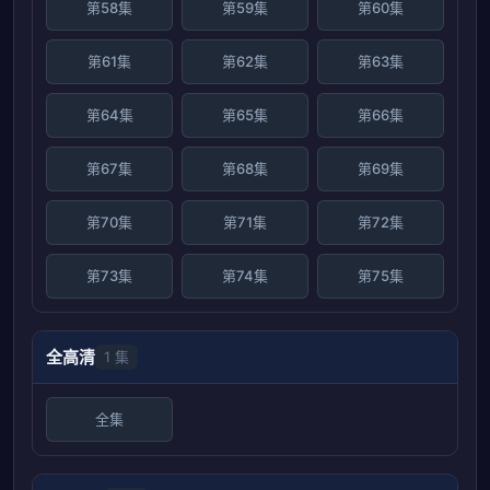
第58集
第59集
第60集
第61集
第62集
第63集
第64集
第65集
第66集
第67集
第68集
第69集
第70集
第71集
第72集
第73集
第74集
第75集
全高清
1 集
全集