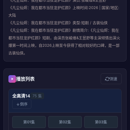
《凡尘仙烬：我在都市当狂龙护红颜》演员:张峻维&王昱舒
《凡尘仙烬：我在都市当狂龙护红颜》上映时间:2026 | 国家/地区:
大陆
《凡尘仙烬：我在都市当狂龙护红颜》类型:短剧 / 古装仙侠
《凡尘仙烬：我在都市当狂龙护红颜》剧情简介:《凡尘仙烬：我在
都市当狂龙护红颜》短剧，由演员张峻维&王昱舒等主演倾情出演火
爆第一时间上映，自2026上映至今获得了相对较好的口碑，是一部
古装仙侠。
播放列表
测速
全高清14
75 集
倒序
第01集
第02集
第03集